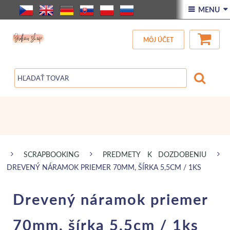
ÚVOD
 MENU 
VŠETOK TOVAR
MÔJ ÚČET
ZĽAVA
BLOG
SCRAPBOOKING
PREDMETY K DOZDOBENIU
DREVENÝ NÁRAMOK PRIEMER 70MM, ŠÍRKA 5,5CM / 1KS
Drevený náramok priemer
70mm, šírka 5,5cm / 1ks