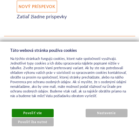
NOVÝ PRÍSPEVOK
Zatiaľ žiadne príspevky
Táto webová stránka používa cookies
Na týchto stránkach fungujú cookies, ktoré naše spoločnosti využívajú.
Jednotlivé typy cookies a ich dobu spracovania nájdete popísané nižšie v
tabuľke. Zvoľte prosím Vami preferovaný variant. Ak by ste nás potrebovali
ohľadom výkonu vašich práv v súvislosti so spracovaním cookies kontaktovať,
obráťte sa prosím na spoločnosť, ktorej stránky prechádzate, alebo na nášho
Poverenca pre ochranu osobných údajov. Ak si myslíte, že s osobnými údajmi
nenakladáme, ako by sme mali, máte možnosť podať sťažnosť na Úrade pre
ochranu osobných údajov. Budeme však radi, ak sa najskôr obrátite priamo na
nás a budeme tak môcť Vašu požiadavku obratom vyriešiť.
Povoliť vše
Nastavenie
Povoliť iba nutné
OBCHODNÉ INFORMÁCIE