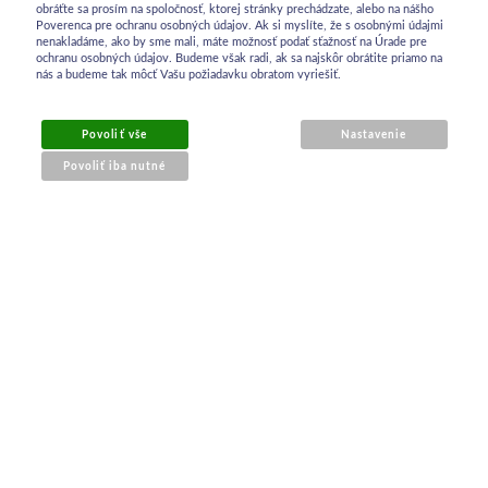
obráťte sa prosím na spoločnosť, ktorej stránky prechádzate, alebo na nášho
Poverenca pre ochranu osobných údajov. Ak si myslíte, že s osobnými údajmi
nenakladáme, ako by sme mali, máte možnosť podať sťažnosť na Úrade pre
ochranu osobných údajov. Budeme však radi, ak sa najskôr obrátite priamo na
nás a budeme tak môcť Vašu požiadavku obratom vyriešiť.
Povoliť vše
Nastavenie
Povoliť iba nutné
OBCHODNÉ INFORMÁCIE
Obchodné podmienky
Ochrana osobných údajov
Reklamačný poriadok
Kontakt
Cookies
|
Sunlight systems
-
tvorba e-shopů