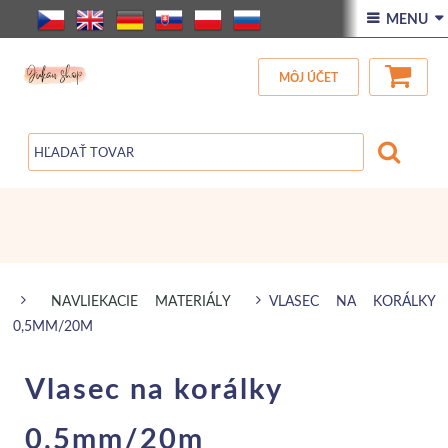
ÚVOD
 MENU 
VŠETOK TOVAR
MÔJ ÚČET
ZĽAVA
BLOG
NAVLIEKACIE MATERIÁLY
VLASEC NA KORÁLKY
0,5MM/20M
Vlasec na korálky
0,5mm/20m