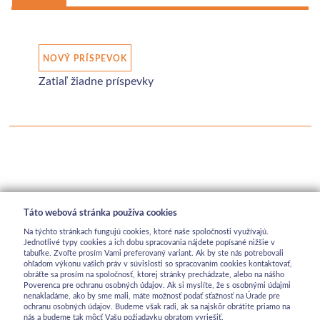
NOVÝ PRÍSPEVOK
Zatiaľ žiadne príspevky
Táto webová stránka používa cookies
Na týchto stránkach fungujú cookies, ktoré naše spoločnosti využívajú.
Jednotlivé typy cookies a ich dobu spracovania nájdete popísané nižšie v
tabuľke. Zvoľte prosím Vami preferovaný variant. Ak by ste nás potrebovali
ohľadom výkonu vašich práv v súvislosti so spracovaním cookies kontaktovať,
obráťte sa prosím na spoločnosť, ktorej stránky prechádzate, alebo na nášho
Poverenca pre ochranu osobných údajov. Ak si myslíte, že s osobnými údajmi
nenakladáme, ako by sme mali, máte možnosť podať sťažnosť na Úrade pre
ochranu osobných údajov. Budeme však radi, ak sa najskôr obrátite priamo na
nás a budeme tak môcť Vašu požiadavku obratom vyriešiť.