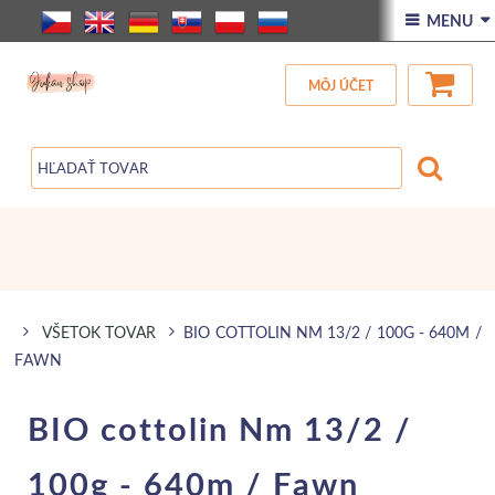
ÚVOD
 MENU 
VŠETOK TOVAR
MÔJ ÚČET
ZĽAVA
BLOG
VŠETOK TOVAR
BIO COTTOLIN NM 13/2 / 100G - 640M /
FAWN
BIO cottolin Nm 13/2 /
100g - 640m / Fawn