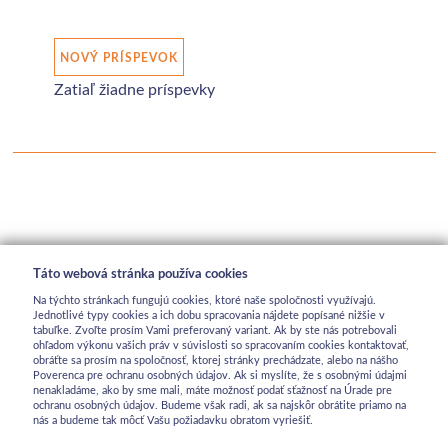
NOVÝ PRÍSPEVOK
Zatiaľ žiadne príspevky
Táto webová stránka používa cookies
Na týchto stránkach fungujú cookies, ktoré naše spoločnosti využívajú.
Jednotlivé typy cookies a ich dobu spracovania nájdete popísané nižšie v
tabuľke. Zvoľte prosím Vami preferovaný variant. Ak by ste nás potrebovali
ohľadom výkonu vašich práv v súvislosti so spracovaním cookies kontaktovať,
obráťte sa prosím na spoločnosť, ktorej stránky prechádzate, alebo na nášho
Poverenca pre ochranu osobných údajov. Ak si myslíte, že s osobnými údajmi
nenakladáme, ako by sme mali, máte možnosť podať sťažnosť na Úrade pre
ochranu osobných údajov. Budeme však radi, ak sa najskôr obrátite priamo na
nás a budeme tak môcť Vašu požiadavku obratom vyriešiť.