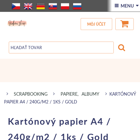
ÚVOD
 MENU 
VŠETOK TOVAR
MÔJ ÚČET
ZĽAVA
BLOG
SCRAPBOOKING
PAPIERE, ALBUMY
KARTÓNOVÝ
PAPIER A4 / 240G/M2 / 1KS / GOLD
Kartónový papier A4 /
240g/m2 / 1ks / Gold