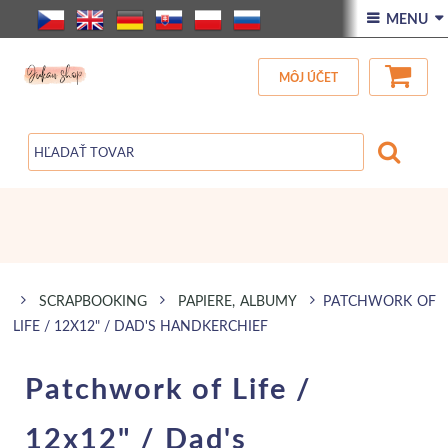
ÚVOD
 MENU 
VŠETOK TOVAR
MÔJ ÚČET
ZĽAVA
BLOG
SCRAPBOOKING
PAPIERE, ALBUMY
PATCHWORK OF
LIFE / 12X12" / DAD'S HANDKERCHIEF
Patchwork of Life /
12x12" / Dad's