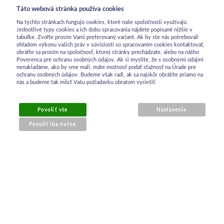
Táto webová stránka používa cookies
Na týchto stránkach fungujú cookies, ktoré naše spoločnosti využívajú.
Jednotlivé typy cookies a ich dobu spracovania nájdete popísané nižšie v
tabuľke. Zvoľte prosím Vami preferovaný variant. Ak by ste nás potrebovali
ohľadom výkonu vašich práv v súvislosti so spracovaním cookies kontaktovať,
obráťte sa prosím na spoločnosť, ktorej stránky prechádzate, alebo na nášho
Poverenca pre ochranu osobných údajov. Ak si myslíte, že s osobnými údajmi
nenakladáme, ako by sme mali, máte možnosť podať sťažnosť na Úrade pre
ochranu osobných údajov. Budeme však radi, ak sa najskôr obrátite priamo na
nás a budeme tak môcť Vašu požiadavku obratom vyriešiť.
Povoliť vše
Nastavenie
Povoliť iba nutné
OBCHODNÉ INFORMÁCIE
Obchodné podmienky
Ochrana osobných údajov
Reklamačný poriadok
Kontakt