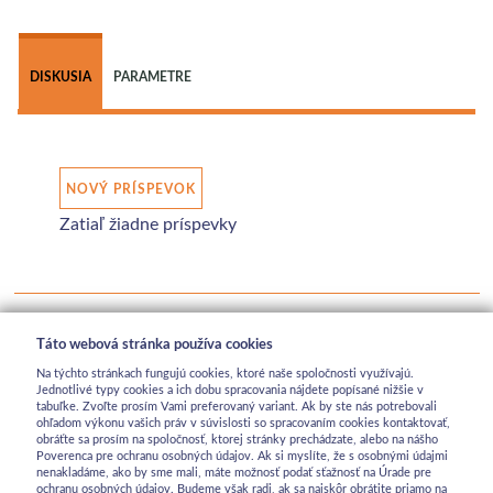
DISKUSIA
PARAMETRE
NOVÝ PRÍSPEVOK
Zatiaľ žiadne príspevky
Táto webová stránka používa cookies
Na týchto stránkach fungujú cookies, ktoré naše spoločnosti využívajú.
Jednotlivé typy cookies a ich dobu spracovania nájdete popísané nižšie v
tabuľke. Zvoľte prosím Vami preferovaný variant. Ak by ste nás potrebovali
ohľadom výkonu vašich práv v súvislosti so spracovaním cookies kontaktovať,
obráťte sa prosím na spoločnosť, ktorej stránky prechádzate, alebo na nášho
Poverenca pre ochranu osobných údajov. Ak si myslíte, že s osobnými údajmi
nenakladáme, ako by sme mali, máte možnosť podať sťažnosť na Úrade pre
ochranu osobných údajov. Budeme však radi, ak sa najskôr obrátite priamo na