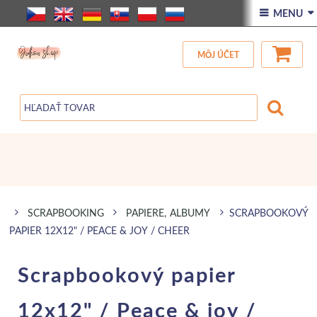
ÚVOD
 MENU 
VŠETOK TOVAR
MÔJ ÚČET
ZĽAVA
BLOG
SCRAPBOOKING
PAPIERE, ALBUMY
SCRAPBOOKOVÝ
PAPIER 12X12" / PEACE & JOY / CHEER
Scrapbookový papier
12x12" / Peace & joy /