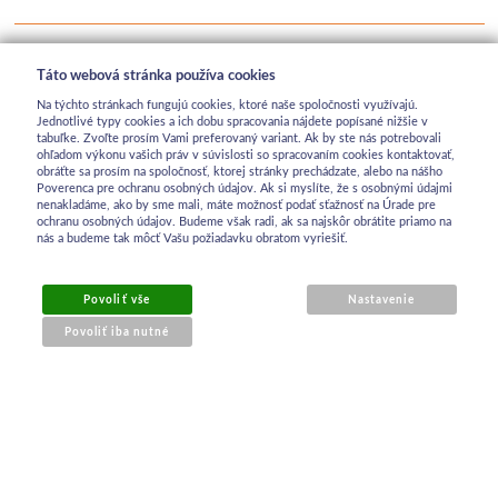
Táto webová stránka používa cookies
Na týchto stránkach fungujú cookies, ktoré naše spoločnosti využívajú.
Jednotlivé typy cookies a ich dobu spracovania nájdete popísané nižšie v
tabuľke. Zvoľte prosím Vami preferovaný variant. Ak by ste nás potrebovali
ohľadom výkonu vašich práv v súvislosti so spracovaním cookies kontaktovať,
obráťte sa prosím na spoločnosť, ktorej stránky prechádzate, alebo na nášho
Poverenca pre ochranu osobných údajov. Ak si myslíte, že s osobnými údajmi
nenakladáme, ako by sme mali, máte možnosť podať sťažnosť na Úrade pre
ochranu osobných údajov. Budeme však radi, ak sa najskôr obrátite priamo na
nás a budeme tak môcť Vašu požiadavku obratom vyriešiť.
Povoliť vše
Nastavenie
Povoliť iba nutné
OBCHODNÉ INFORMÁCIE
Obchodné podmienky
Ochrana osobných údajov
Reklamačný poriadok