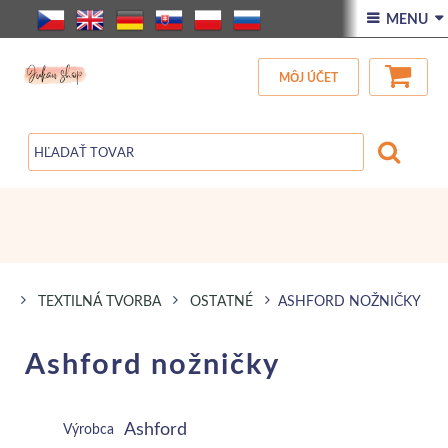
ÚVOD
 MENU 
VŠETOK TOVAR
MÔJ ÚČET
ZĽAVA
BLOG
TEXTILNÁ TVORBA
OSTATNÉ
ASHFORD NOŽNIČKY
Ashford nožničky
Ashford
Výrobca