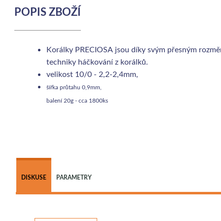
POPIS ZBOŽÍ
Korálky PRECIOSA jsou díky svým přesným rozměrům
techniky háčkování z korálků.
velikost 10/0 - 2,2-2,4mm,
šířka průtahu 0,9mm,
balení 20g - cca 1800ks
DISKUSE
PARAMETRY