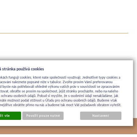
 stránka používá cookies
nkách fungují cookies, které naše společnosti využívají. Jednotlivé typy cookies a
racování naleznete popsané níže v tabulce. Zvolte prosím Vámi preferovanou
d byste nás potřebovali ohledně výkonu vašich práv v souvislosti se zpracováním
tovat, obraťte se prosím na společnost, jejíž stránky procházíte, nebo na našeho
ochranu osobních údajů. Pokud si myslíte, že s osobními údaji nenakládáme, jak
máte možnost podat stížnost u Úřadu pro ochranu osobních údajů. Budeme však
 nejdříve obrátíte přímo na nás a budeme tak moct Váš požadavek obratem vyřešit.
it vše
Povolit pouze nutné
Nastavení