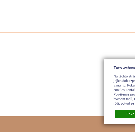
Tato webová
Na těchto strá
jejich dobu zp
variantu. Poku
cookies kontak
Pověřence pro 
bychom měli, 
rádi, pokud se
Povol