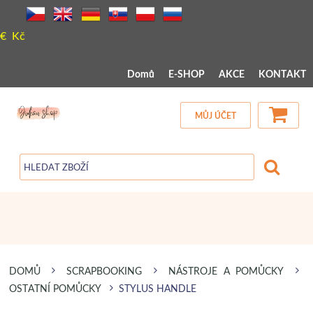
€
Kč
 MENU 
Domů
E-SHOP
AKCE
KONTAKT
MŮJ ÚČET
DOMŮ
SCRAPBOOKING
NÁSTROJE A POMŮCKY
OSTATNÍ POMŮCKY
STYLUS HANDLE