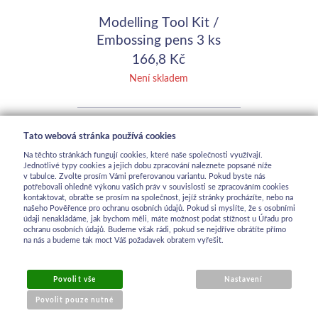
Modelling Tool Kit /
Embossing pens 3 ks
166,8 Kč
Není skladem
Tato webová stránka používá cookies
Na těchto stránkách fungují cookies, které naše společnosti využívají.
Jednotlivé typy cookies a jejich dobu zpracování naleznete popsané níže
v tabulce. Zvolte prosím Vámi preferovanou variantu. Pokud byste nás
potřebovali ohledně výkonu vašich práv v souvislosti se zpracováním cookies
kontaktovat, obraťte se prosím na společnost, jejíž stránky procházíte, nebo na
našeho Pověřence pro ochranu osobních údajů. Pokud si myslíte, že s osobními
údaji nenakládáme, jak bychom měli, máte možnost podat stížnost u Úřadu pro
ochranu osobních údajů. Budeme však rádi, pokud se nejdříve obrátíte přímo
na nás a budeme tak moct Váš požadavek obratem vyřešit.
Povolit vše
Nastavení
Povolit pouze nutné