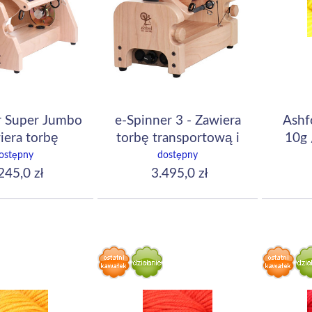
r Super Jumbo
e-Spinner 3 - Zawiera
Ashf
iera torbę
torbę transportową i
10g 
sportową i
przełącznik nożny
ostępny
dostępny
cznik nożny
245,0 zł
3.495,0 zł