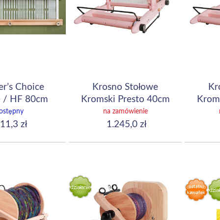
r’s Choice
Krosno Stołowe
Kr
 / HF 80cm
Kromski Presto 40cm
Krom
(16") Light Pink
(1
ostępny
na zamówienie
11,3 zł
1.245,0 zł