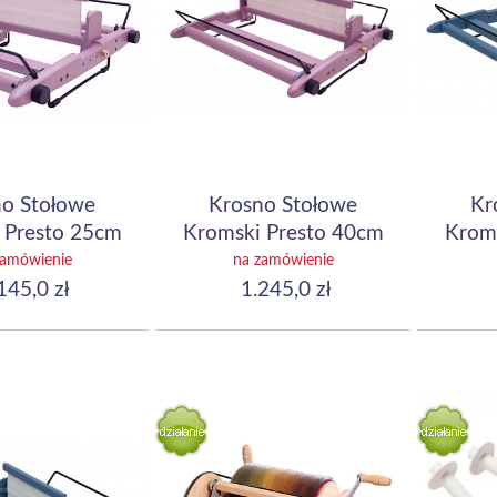
o Stołowe
Krosno Stołowe
Kr
 Presto 25cm
Kromski Presto 40cm
Krom
) Lavender
(16") Lavender
(16
zamówienie
na zamówienie
145,0 zł
1.245,0 zł