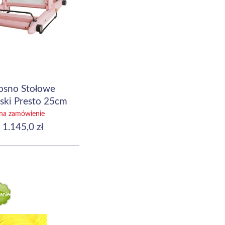
osno Stołowe
ski Presto 25cm
0") Light Pink
na zamówienie
1.145,0 zł