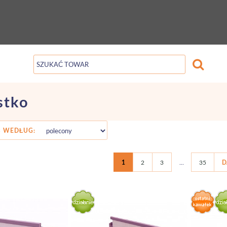
stko
 WEDŁUG:
1
2
3
...
35
D