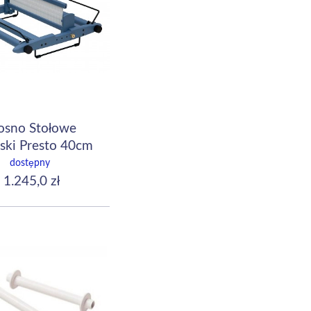
osno Stołowe
ski Presto 40cm
") Harbor Blue
dostępny
1.245,0 zł