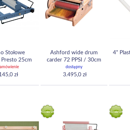
o Stołowe
Ashford wide drum
4" Pla
 Presto 25cm
carder 72 PPSI / 30cm
Harbor Blue
zamówienie
dostępny
145,0 zł
3.495,0 zł