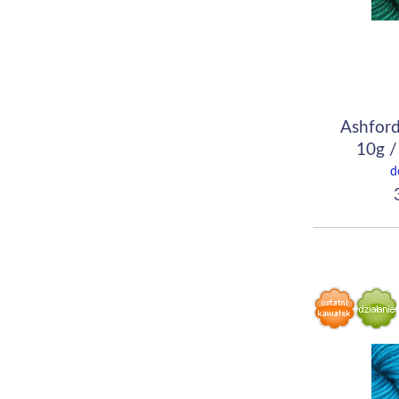
Ashford
10g /
d
3