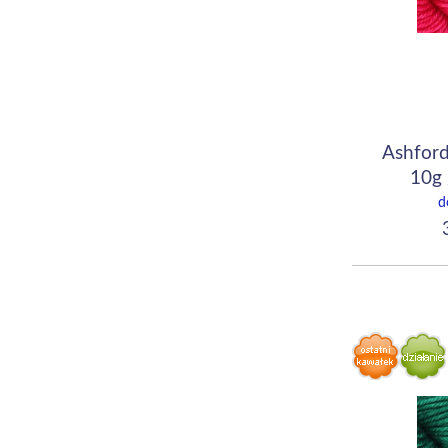
Ashford
10g 
d
3