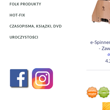
FOLK PRODUKTY
HOT-FIX
CZASOPISMA, KSIĄŻKI, DVD
UROCZYSTOŚCI
e-Spinne
- Zaw
tran
d
przełą
4.