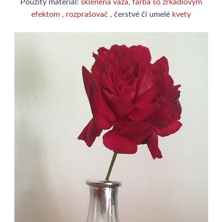
Použitý materiál:
sklenená váza
,
farba so zrkadlovým
efektom
,
rozprašovač
, čerstvé či umelé
kvety