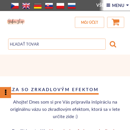
VŠETOK TOVAR
 MENU 
NOVINKY
Blog
MÔJ ÚČET
KONTAKT
VÁZA SO ZRKADLOVÝM EFEKTOM
Ahojte! Dnes som si pre Vás pripravila inšpiráciu na
originálnu vázu so zkradlovým efektom, ktorá sa v lete
určite zíde :)