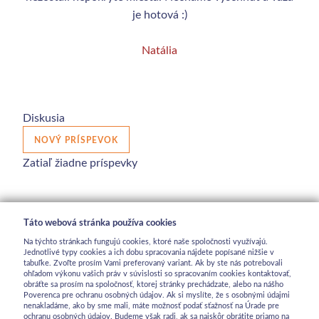
je hotová :)
Natália
Diskusia
NOVÝ PRÍSPEVOK
Zatiaľ žiadne príspevky
Táto webová stránka používa cookies
Na týchto stránkach fungujú cookies, ktoré naše spoločnosti využívajú.
Jednotlivé typy cookies a ich dobu spracovania nájdete popísané nižšie v
tabuľke. Zvoľte prosím Vami preferovaný variant. Ak by ste nás potrebovali
ohľadom výkonu vašich práv v súvislosti so spracovaním cookies kontaktovať,
obráťte sa prosím na spoločnosť, ktorej stránky prechádzate, alebo na nášho
Poverenca pre ochranu osobných údajov. Ak si myslíte, že s osobnými údajmi
nenakladáme, ako by sme mali, máte možnosť podať sťažnosť na Úrade pre
ochranu osobných údajov. Budeme však radi, ak sa najskôr obrátite priamo na