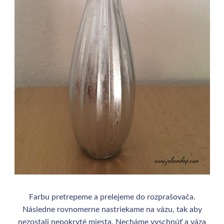
Farbu pretrepeme a prelejeme do rozprašovača.
Následne rovnomerne nastriekame na vázu, tak aby
nezostali nepokryté miesta. Necháme vyschnúť a váza