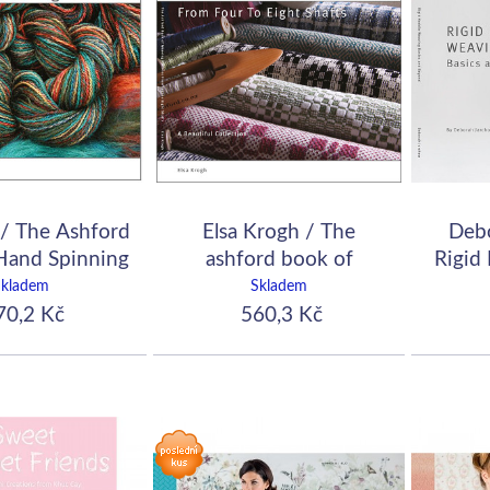
 / The Ashford
Elsa Krogh / The
Deb
Hand Spinning
ashford book of
Rigid
weaving patterns from
Bas
Skladem
Skladem
four to eight shafts
0,2 Kč
560,3 Kč