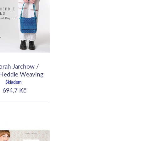
orah Jarchow /
 Heddle Weaving
ics and Beyond
Skladem
694,7 Kč