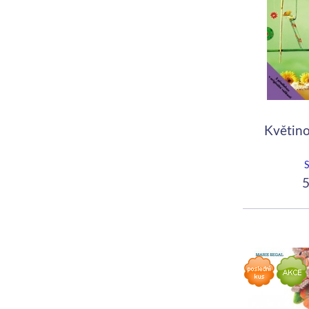
Květin
5