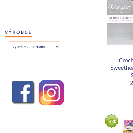
VÝROBCE
Croch
Sweethea
2