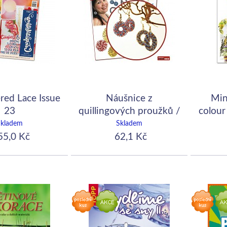
red Lace Issue
Náušnice z
Min
23
quillingových proužků /
colour 
návod
Skladem
Skladem
5,0 Kč
62,1 Kč