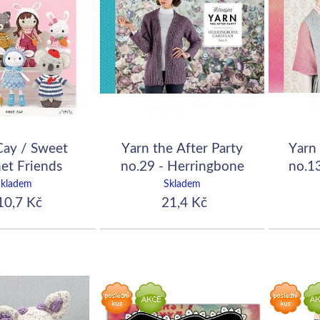
ay / Sweet
Yarn the After Party
Yarn 
et Friends
no.29 - Herringbone
no.1
Cardigan UK
Skladem
Skladem
0,7 Kč
21,4 Kč