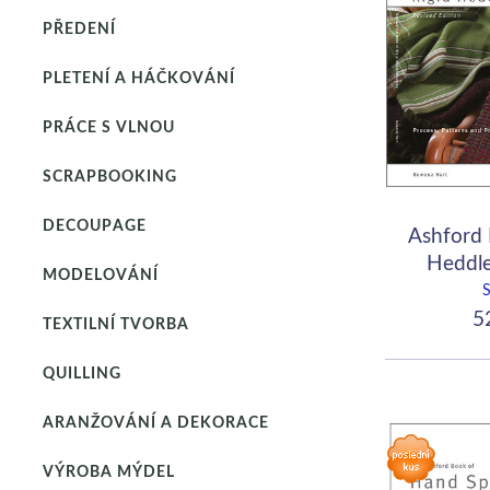
PŘEDENÍ
PLETENÍ A HÁČKOVÁNÍ
PRÁCE S VLNOU
SCRAPBOOKING
DECOUPAGE
Ashford 
Heddle
MODELOVÁNÍ
Row
52
TEXTILNÍ TVORBA
QUILLING
ARANŽOVÁNÍ A DEKORACE
VÝROBA MÝDEL