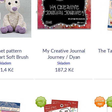
et pattern
My Creative Journal
The Ta
rt Soft Brush
Journey / Dyan
Reaveley
Skladem
Skladem
1,4 Kč
187,2 Kč