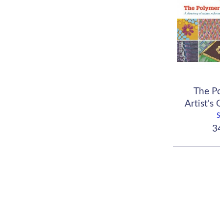
The P
Artist's
34