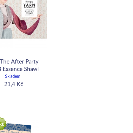
The After Party
3 Essence Shawl
UK
Skladem
21,4 Kč