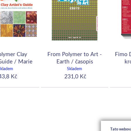
olymer Clay
From Polymer to Art -
Fimo 
 Guide / Marie
Earth / časopis
kr
Segal
Skladem
Skladem
3,8 Kč
231,0 Kč
Tato webová