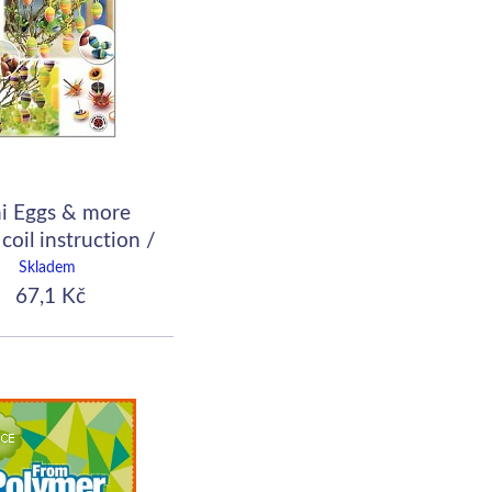
i Eggs & more
coil instruction /
návod
Skladem
67,1 Kč