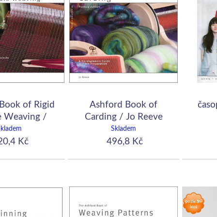
Book of Rigid
Ashford Book of
časo
 Weaving /
Carding / Jo Reeve
ena Hart
Skladem
Skladem
0,4 Kč
496,8 Kč