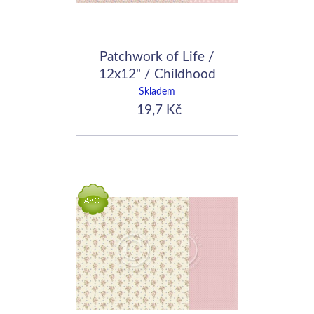
Patchwork of Life /
12x12" / Childhood
curtains
Skladem
19,7 Kč