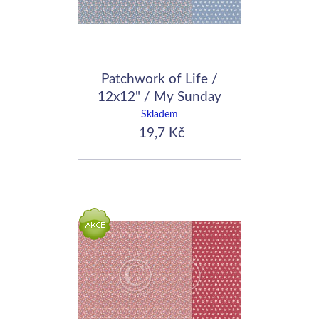
Patchwork of Life /
12x12" / My Sunday
best
Skladem
19,7 Kč