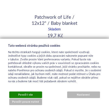
Patchwork of Life /
12x12" / Baby blanket
Skladem
19,7 Kč
Tato webová stránka používá cookies
Na těchto stránkách fungují cookies, které naše společnosti využívají.
Jednotlivé typy cookies a jejich dobu zpracování naleznete popsané níže
v tabulce. Zvolte prosím Vámi preferovanou variantu. Pokud byste nás
potřebovali ohledně výkonu vašich práv v souvislosti se zpracováním cookies
kontaktovat, obraťte se prosím na společnost, jejíž stránky procházíte, nebo na
našeho Pověřence pro ochranu osobních údajů. Pokud si myslíte, že s osobními
údaji nenakládáme, jak bychom měli, máte možnost podat stížnost u Úřadu pro
ochranu osobních údajů. Budeme však rádi, pokud se nejdříve obrátíte přímo
na nás a budeme tak moct Váš požadavek obratem vyřešit.
Povolit vše
Nastavení
Povolit pouze nutné