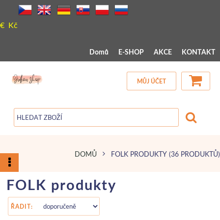
€
Kč
 MENU 
Domů
E-SHOP
AKCE
KONTAKT
MŮJ ÚČET
DOMŮ
FOLK PRODUKTY
(36 PRODUKTŮ)
FOLK produkty
ŘADIT: