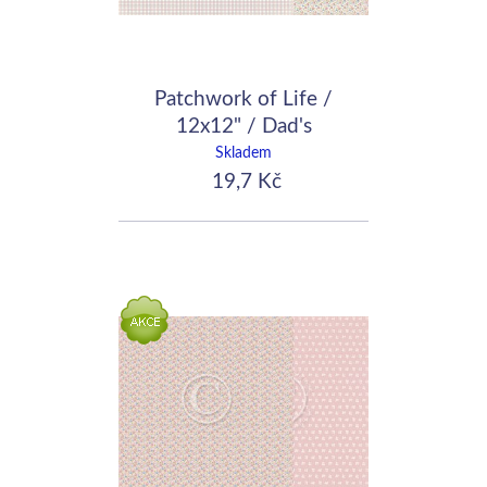
Patchwork of Life /
12x12" / Dad's
handkerchief
Skladem
19,7 Kč