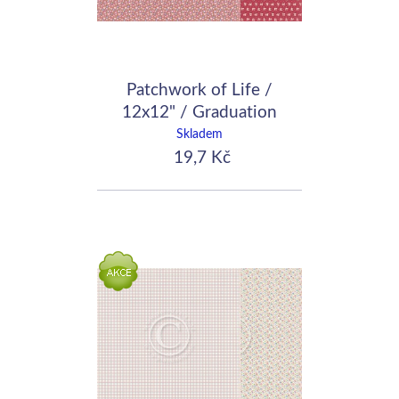
Patchwork of Life /
12x12" / Graduation
dress
Skladem
19,7 Kč