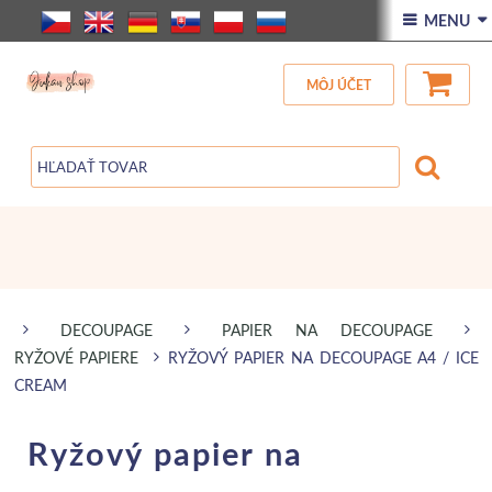
ÚVOD
 MENU 
VŠETOK TOVAR
MÔJ ÚČET
ZĽAVA
BLOG
DECOUPAGE
PAPIER NA DECOUPAGE
RYŽOVÉ PAPIERE
RYŽOVÝ PAPIER NA DECOUPAGE A4 / ICE
CREAM
Ryžový papier na