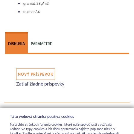
gramáž 28g/m2
rozmer A4
 
DISKUSIA
PARAMETRE
NOVÝ PRÍSPEVOK
Zatiaľ žiadne príspevky
Táto webová stránka používa cookies
Na týchto stránkach fungujú cookies, ktoré naše spoločnosti využívajú.
Jednotlivé typy cookies a ich dobu spracovania nájdete popísané nižšie v
tabuľke. Zvoľte prosím Vami preferovaný variant. Ak by ste nás potrebovali