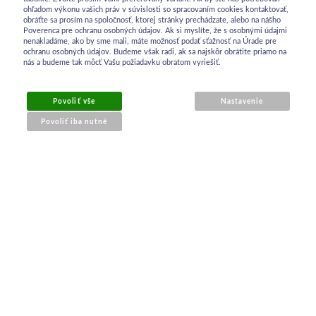
ohľadom výkonu vašich práv v súvislosti so spracovaním cookies kontaktovať,
obráťte sa prosím na spoločnosť, ktorej stránky prechádzate, alebo na nášho
Poverenca pre ochranu osobných údajov. Ak si myslíte, že s osobnými údajmi
nenakladáme, ako by sme mali, máte možnosť podať sťažnosť na Úrade pre
ochranu osobných údajov. Budeme však radi, ak sa najskôr obrátite priamo na
nás a budeme tak môcť Vašu požiadavku obratom vyriešiť.
Povoliť vše
Nastavenie
Povoliť iba nutné
OBCHODNÉ INFORMÁCIE
Obchodné podmienky
Ochrana osobných údajov
Reklamačný poriadok
Kontakt