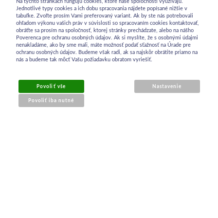
Na týchto stránkach fungujú cookies, ktoré naše spoločnosti využívajú.
Jednotlivé typy cookies a ich dobu spracovania nájdete popísané nižšie v
tabuľke. Zvoľte prosím Vami preferovaný variant. Ak by ste nás potrebovali
ohľadom výkonu vašich práv v súvislosti so spracovaním cookies kontaktovať,
obráťte sa prosím na spoločnosť, ktorej stránky prechádzate, alebo na nášho
Poverenca pre ochranu osobných údajov. Ak si myslíte, že s osobnými údajmi
nenakladáme, ako by sme mali, máte možnosť podať sťažnosť na Úrade pre
ochranu osobných údajov. Budeme však radi, ak sa najskôr obrátite priamo na
nás a budeme tak môcť Vašu požiadavku obratom vyriešiť.
Povoliť vše
Nastavenie
Povoliť iba nutné
OBCHODNÉ INFORMÁCIE
Obchodné podmienky
Ochrana osobných údajov
Reklamačný poriadok
Kontakt