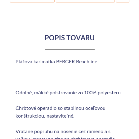
POPIS TOVARU
Plážová karimatka BERGER Beachline
Odolné, mäkké polstrovanie zo 100% polyesteru.
Chrbtové operadlo so stabilnou oceľovou
konštrukciou, nastaviteľné.
Vrátane popruhu na nosenie cez rameno a s
veľkou kapsou na zips na chrbtovom operadle.