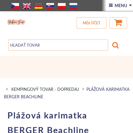
ÚVOD
 MENU 
VŠETOK TOVAR
MÔJ ÚČET
ZĽAVA
BLOG
KEMPINGOVÝ TOVAR - DOPREDAJ
PLÁŽOVÁ KARIMATKA
BERGER BEACHLINE
Plážová karimatka
BERGER Beachline