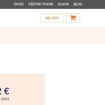
ÚVOD
VŠETOK TOVAR
ZĽAVA
BLOG
MÔJ ÚČET
2 €
z DPH