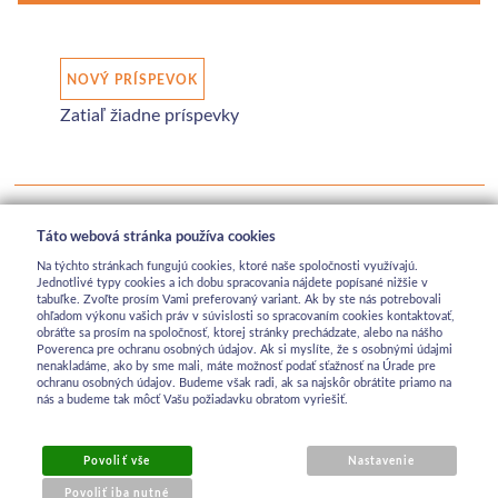
NOVÝ PRÍSPEVOK
Zatiaľ žiadne príspevky
Táto webová stránka používa cookies
Na týchto stránkach fungujú cookies, ktoré naše spoločnosti využívajú.
Jednotlivé typy cookies a ich dobu spracovania nájdete popísané nižšie v
tabuľke. Zvoľte prosím Vami preferovaný variant. Ak by ste nás potrebovali
ohľadom výkonu vašich práv v súvislosti so spracovaním cookies kontaktovať,
obráťte sa prosím na spoločnosť, ktorej stránky prechádzate, alebo na nášho
Poverenca pre ochranu osobných údajov. Ak si myslíte, že s osobnými údajmi
nenakladáme, ako by sme mali, máte možnosť podať sťažnosť na Úrade pre
ochranu osobných údajov. Budeme však radi, ak sa najskôr obrátite priamo na
nás a budeme tak môcť Vašu požiadavku obratom vyriešiť.
Povoliť vše
Nastavenie
Povoliť iba nutné