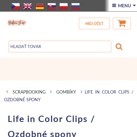
ÚVOD
 MENU 
VŠETOK TOVAR
MÔJ ÚČET
ZĽAVA
BLOG
SCRAPBOOKING
GOMBÍKY
LIFE IN COLOR CLIPS /
OZDOBNÉ SPONY
Life in Color Clips /
Ozdobné spony