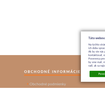
Táto webová
Na týchto strá
ich dobu sprac
Ak by ste nás 
kontaktovať, o
Poverenca pre
by sme mali, 
radi, ak sa na
OBCHODNÉ INFORMÁCIE
Povol
Obchodné podmienky
Ochrana osobných údajov
Reklamačný poriadok
Kontakt