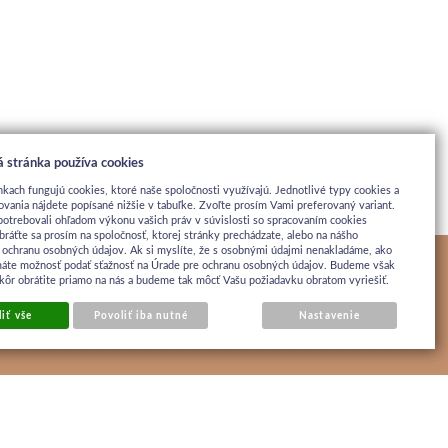
 stránka používa cookies
nkach fungujú cookies, ktoré naše spoločnosti využívajú. Jednotlivé typy cookies a
ovania nájdete popísané nižšie v tabuľke. Zvoľte prosím Vami preferovaný variant.
potrebovali ohľadom výkonu vašich práv v súvislosti so spracovaním cookies
bráťte sa prosím na spoločnosť, ktorej stránky prechádzate, alebo na nášho
 ochranu osobných údajov. Ak si myslíte, že s osobnými údajmi nenakladáme, ako
máte možnosť podať sťažnosť na Úrade pre ochranu osobných údajov. Budeme však
jskôr obrátite priamo na nás a budeme tak môcť Vašu požiadavku obratom vyriešiť.
iť vše
Povoliť iba nutné
Nastavenie