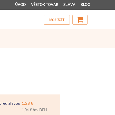
ÚVOD
VŠETOK TOVAR
ZĽAVA
BLOG
MÔJ ÚČET
pred zľavou
1,28 €
1,04 € bez DPH