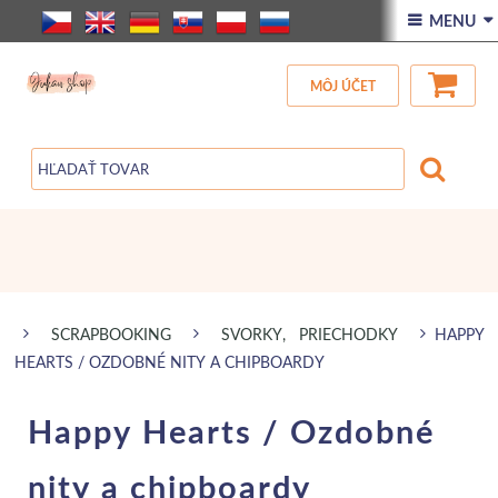
ÚVOD
 MENU 
VŠETOK TOVAR
MÔJ ÚČET
ZĽAVA
BLOG
SCRAPBOOKING
SVORKY, PRIECHODKY
HAPPY
HEARTS / OZDOBNÉ NITY A CHIPBOARDY
Happy Hearts / Ozdobné
nity a chipboardy