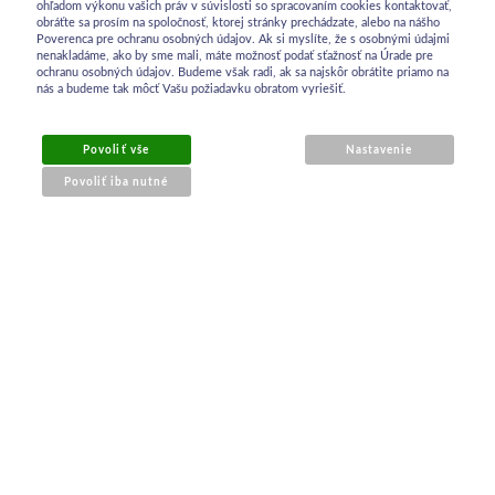
ohľadom výkonu vašich práv v súvislosti so spracovaním cookies kontaktovať,
obráťte sa prosím na spoločnosť, ktorej stránky prechádzate, alebo na nášho
Poverenca pre ochranu osobných údajov. Ak si myslíte, že s osobnými údajmi
nenakladáme, ako by sme mali, máte možnosť podať sťažnosť na Úrade pre
ochranu osobných údajov. Budeme však radi, ak sa najskôr obrátite priamo na
nás a budeme tak môcť Vašu požiadavku obratom vyriešiť.
Povoliť vše
Nastavenie
Povoliť iba nutné
OBCHODNÉ INFORMÁCIE
Obchodné podmienky
Ochrana osobných údajov
Reklamačný poriadok
Kontakt