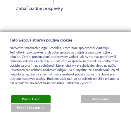
Zatiaľ žiadne príspevky
Táto webová stránka používa cookies
Na týchto stránkach fungujú cookies, ktoré naše spoločnosti využívajú.
Jednotlivé typy cookies a ich dobu spracovania nájdete popísané nižšie v
tabuľke. Zvoľte prosím Vami preferovaný variant. Ak by ste nás potrebovali
ohľadom výkonu vašich práv v súvislosti so spracovaním cookies kontaktovať,
obráťte sa prosím na spoločnosť, ktorej stránky prechádzate, alebo na nášho
Poverenca pre ochranu osobných údajov. Ak si myslíte, že s osobnými údajmi
nenakladáme, ako by sme mali, máte možnosť podať sťažnosť na Úrade pre
ochranu osobných údajov. Budeme však radi, ak sa najskôr obrátite priamo na
nás a budeme tak môcť Vašu požiadavku obratom vyriešiť.
Povoliť vše
Nastavenie
Povoliť iba nutné
OBCHODNÉ INFORMÁCIE