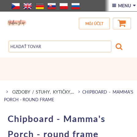
ÚVOD
 MENU 
VŠETOK TOVAR
MÔJ ÚČET
ZĽAVA
BLOG
OZDOBY / STUHY, KYTIČKY,...
CHIPBOARD - MAMMA'S
PORCH - ROUND FRAME
Chipboard - Mamma's
Porch - round frame