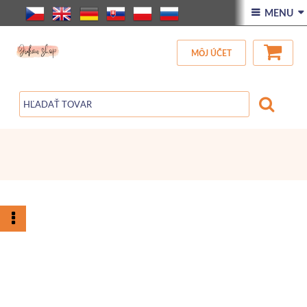
ÚVOD
 MENU 
VŠETOK TOVAR
MÔJ ÚČET
ZĽAVA
BLOG