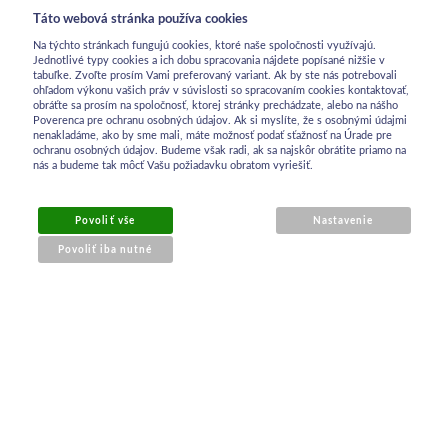
Táto webová stránka používa cookies
Na týchto stránkach fungujú cookies, ktoré naše spoločnosti využívajú.
Jednotlivé typy cookies a ich dobu spracovania nájdete popísané nižšie v
tabuľke. Zvoľte prosím Vami preferovaný variant. Ak by ste nás potrebovali
ohľadom výkonu vašich práv v súvislosti so spracovaním cookies kontaktovať,
obráťte sa prosím na spoločnosť, ktorej stránky prechádzate, alebo na nášho
Poverenca pre ochranu osobných údajov. Ak si myslíte, že s osobnými údajmi
nenakladáme, ako by sme mali, máte možnosť podať sťažnosť na Úrade pre
ochranu osobných údajov. Budeme však radi, ak sa najskôr obrátite priamo na
nás a budeme tak môcť Vašu požiadavku obratom vyriešiť.
Povoliť vše
Nastavenie
Povoliť iba nutné
OBCHODNÉ INFORMÁCIE
Obchodné podmienky
Ochrana osobných údajov
Reklamačný poriadok
Kontakt