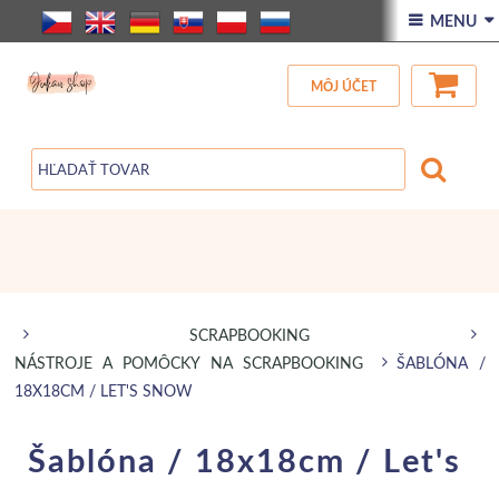
ÚVOD
 MENU 
VŠETOK TOVAR
MÔJ ÚČET
ZĽAVA
BLOG
SCRAPBOOKING
NÁSTROJE A POMÔCKY NA SCRAPBOOKING
ŠABLÓNA /
18X18CM / LET'S SNOW
Šablóna / 18x18cm / Let's