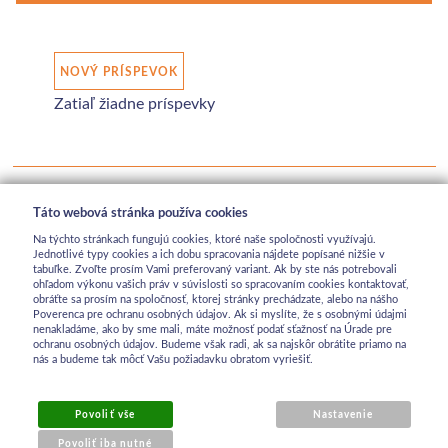
NOVÝ PRÍSPEVOK
Zatiaľ žiadne príspevky
Táto webová stránka používa cookies
Na týchto stránkach fungujú cookies, ktoré naše spoločnosti využívajú.
Jednotlivé typy cookies a ich dobu spracovania nájdete popísané nižšie v
tabuľke. Zvoľte prosím Vami preferovaný variant. Ak by ste nás potrebovali
ohľadom výkonu vašich práv v súvislosti so spracovaním cookies kontaktovať,
obráťte sa prosím na spoločnosť, ktorej stránky prechádzate, alebo na nášho
Poverenca pre ochranu osobných údajov. Ak si myslíte, že s osobnými údajmi
nenakladáme, ako by sme mali, máte možnosť podať sťažnosť na Úrade pre
ochranu osobných údajov. Budeme však radi, ak sa najskôr obrátite priamo na
nás a budeme tak môcť Vašu požiadavku obratom vyriešiť.
Povoliť vše
Nastavenie
Povoliť iba nutné