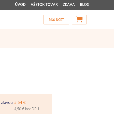
ÚVOD
VŠETOK TOVAR
ZĽAVA
BLOG
MÔJ ÚČET
 zľavou
5,54 €
4,50 € bez DPH