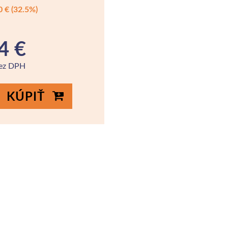
0 €
(32.5%)
4 €
bez DPH
KÚPIŤ