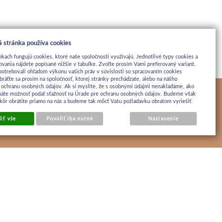
 stránka používa cookies
nkach fungujú cookies, ktoré naše spoločnosti využívajú. Jednotlivé typy cookies a
ovania nájdete popísané nižšie v tabuľke. Zvoľte prosím Vami preferovaný variant.
potrebovali ohľadom výkonu vašich práv v súvislosti so spracovaním cookies
bráťte sa prosím na spoločnosť, ktorej stránky prechádzate, alebo na nášho
 ochranu osobných údajov. Ak si myslíte, že s osobnými údajmi nenakladáme, ako
máte možnosť podať sťažnosť na Úrade pre ochranu osobných údajov. Budeme však
jskôr obrátite priamo na nás a budeme tak môcť Vašu požiadavku obratom vyriešiť.
iť vše
Povoliť iba nutné
Nastavenie