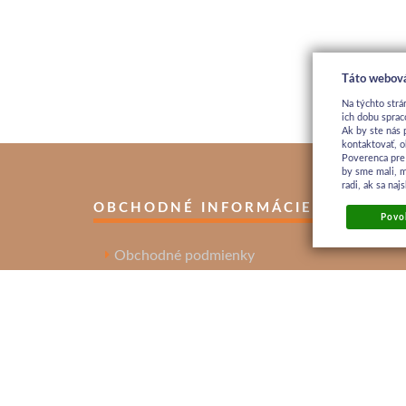
Táto webová
Na týchto strá
ich dobu sprac
Ak by ste nás 
kontaktovať, o
Poverenca pre
by sme mali, 
radi, ak sa na
OBCHODNÉ INFORMÁCIE
Povol
Obchodné podmienky
Ochrana osobných údajov
Reklamačný poriadok
Kontakt