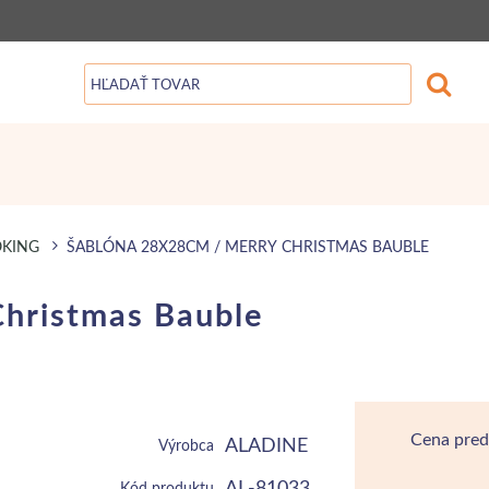
OKING
ŠABLÓNA 28X28CM / MERRY CHRISTMAS BAUBLE
hristmas Bauble
Cena pred
ALADINE
Výrobca
AL-81033
Kód produktu