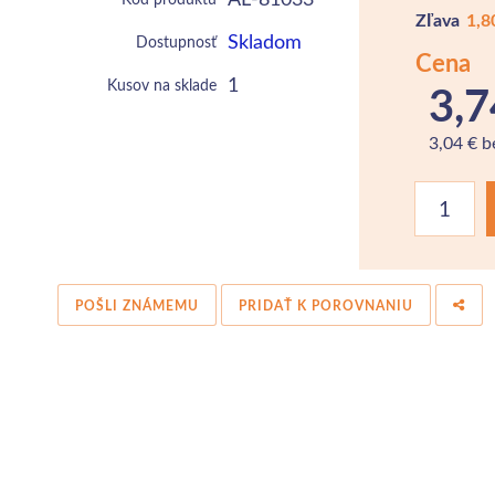
Zľava
1,8
Skladom
Dostupnosť
Cena
1
Kusov na sklade
3,7
3,04 € 
POŠLI ZNÁMEMU
PRIDAŤ K POROVNANIU