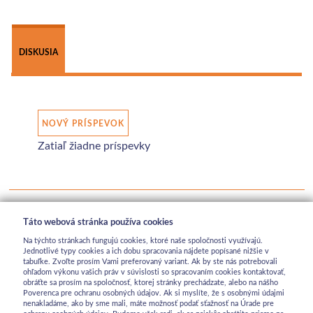
DISKUSIA
NOVÝ PRÍSPEVOK
Zatiaľ žiadne príspevky
Táto webová stránka používa cookies
Na týchto stránkach fungujú cookies, ktoré naše spoločnosti využívajú.
Jednotlivé typy cookies a ich dobu spracovania nájdete popísané nižšie v
tabuľke. Zvoľte prosím Vami preferovaný variant. Ak by ste nás potrebovali
ohľadom výkonu vašich práv v súvislosti so spracovaním cookies kontaktovať,
obráťte sa prosím na spoločnosť, ktorej stránky prechádzate, alebo na nášho
Poverenca pre ochranu osobných údajov. Ak si myslíte, že s osobnými údajmi
nenakladáme, ako by sme mali, máte možnosť podať sťažnosť na Úrade pre