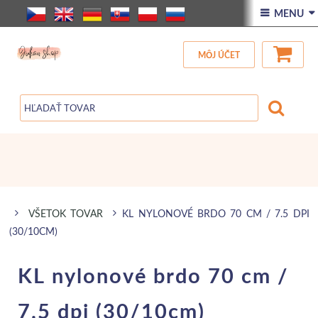
ÚVOD
 MENU 
VŠETOK TOVAR
MÔJ ÚČET
ZĽAVA
BLOG
VŠETOK TOVAR
KL NYLONOVÉ BRDO 70 CM / 7.5 DPI
(30/10CM)
KL nylonové brdo 70 cm /
7.5 dpi (30/10cm)