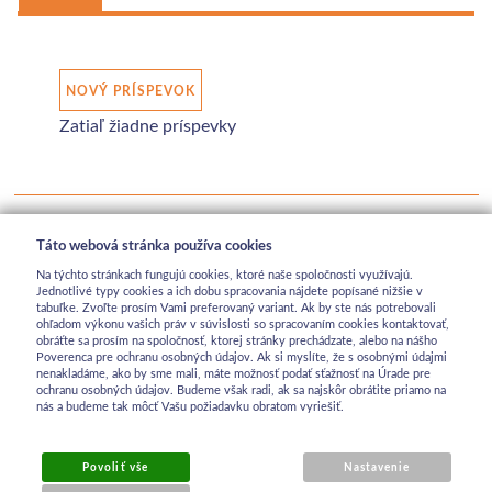
NOVÝ PRÍSPEVOK
Zatiaľ žiadne príspevky
Táto webová stránka používa cookies
Na týchto stránkach fungujú cookies, ktoré naše spoločnosti využívajú.
Jednotlivé typy cookies a ich dobu spracovania nájdete popísané nižšie v
tabuľke. Zvoľte prosím Vami preferovaný variant. Ak by ste nás potrebovali
ohľadom výkonu vašich práv v súvislosti so spracovaním cookies kontaktovať,
obráťte sa prosím na spoločnosť, ktorej stránky prechádzate, alebo na nášho
Poverenca pre ochranu osobných údajov. Ak si myslíte, že s osobnými údajmi
nenakladáme, ako by sme mali, máte možnosť podať sťažnosť na Úrade pre
ochranu osobných údajov. Budeme však radi, ak sa najskôr obrátite priamo na
nás a budeme tak môcť Vašu požiadavku obratom vyriešiť.
Povoliť vše
Nastavenie