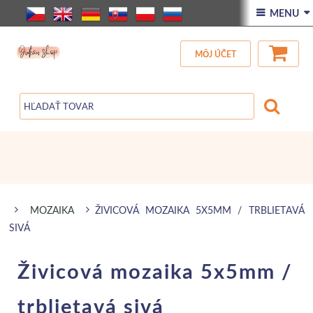
ÚVOD
 MENU 
VŠETOK TOVAR
MÔJ ÚČET
ZĽAVA
BLOG
MOZAIKA
ŽIVICOVÁ MOZAIKA 5X5MM / TRBLIETAVÁ
SIVÁ
Živicová mozaika 5x5mm /
trblietavá sivá