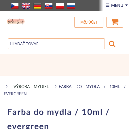
ÚVOD
 MENU 
VŠETOK TOVAR
MÔJ ÚČET
ZĽAVA
BLOG
VÝROBA MYDIEL
FARBA DO MYDLA / 10ML /
EVERGREEN
Farba do mydla / 10ml /
evergreen