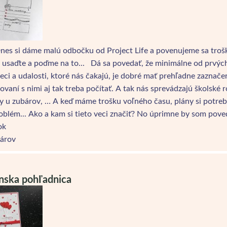
Dnes si dáme malú odbočku od Project Life a povenujeme sa tro
usaďte a poďme na to... Dá sa povedať, že minimálne od prvých
eci a udalosti, ktoré nás čakajú, je dobré mať prehľadne zaznače
novaní s nimi aj tak treba počítať. A tak nás sprevádzajú školské
y u zubárov, … A keď máme trošku voľného času, plány si potrebu
oblém... Ako a kam si tieto veci značiť? No úprimne by som pove
ok
árov
nska pohľadnica