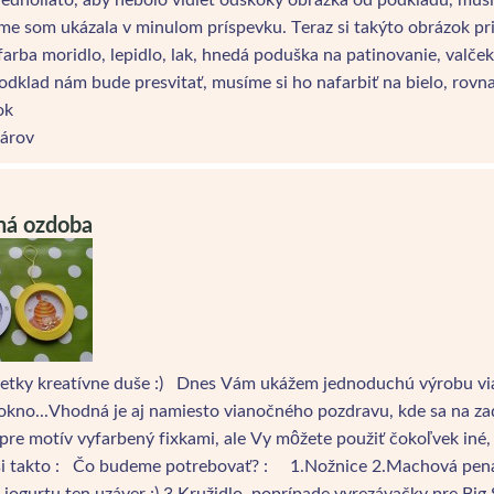
me som ukázala v minulom príspevku. Teraz si takýto obrázok p
farba moridlo, lepidlo, lak, hnedá poduška na patinovanie, valč
odklad nám bude presvitať, musíme si ho nafarbiť na bielo, rovn
ok
árov
ná ozdoba
etky kreatívne duše :) Dnes Vám ukážem jednoduchú výrobu vian
okno...Vhodná je aj namiesto vianočného pozdravu, kde sa na za
pre motív vyfarbený fixkami, ale Vy môžete použiť čokoľvek iné
i takto : Čo budeme potrebovať? : 1.Nožnice 2.Machová pena, t
 jogurtu ten uzáver :) 3.Kružidlo, poprípade vyrezávačky pre Bi