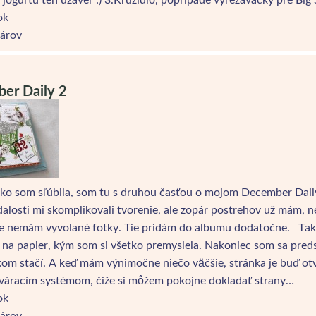
ok
árov
er Daily 2
ko som sľúbila, som tu s druhou časťou o mojom December Daily.
losti mi skomplikovali tvorenie, ale zopár postrehov už mám, ne
že nemám vyvolané fotky. Tie pridám do albumu dodatočne. Takže
n na papier, kým som si všetko premyslela. Nakoniec som sa pred
kom stačí. A keď mám výnimočne niečo väčšie, stránka je buď ot
váracím systémom, čiže si môžem pokojne dokladať strany…
ok
árov