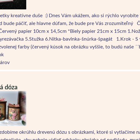
šetky kreatívne duše :) Dnes Vám ukážem, ako si rýchlo vyrobí
d bude páčiť, ale hlavne dúfam, že bude pre Vás zrozumiteľný 
Červený papier 10cm x 14,5cm *Biely papier 21cm x 15cm 1.Nožn
yrezávačka 5.Stužka 6.Nitka-bavlnka-šnúrka-špagát 1.Krok - S 
zvolenej farby (červený kúsok na obrázku vyššie, to budú naše ´´
ok
árov
á dóza
zdobíme okrúhlu drevenú dózu s obrázkami, ktoré si vytlačíme 
jednoliato, aby nebolo vidieť odskoky obrázka od podkladu, musí