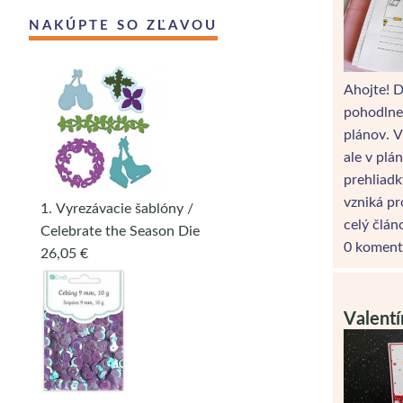
NAKÚPTE SO ZĽAVOU
Ahojte! 
pohodlne 
plánov. V
ale v plá
prehliadk
vzniká pr
1. Vyrezávacie šablóny /
celý člán
Celebrate the Season Die
0 koment
26,05 €
Valentí