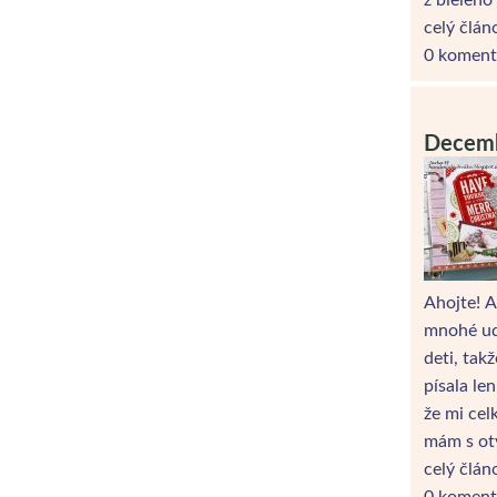
celý člán
0 koment
Decemb
Ahojte! A
mnohé uda
deti, tak
písala le
že mi cel
mám s ot
celý člán
0 koment