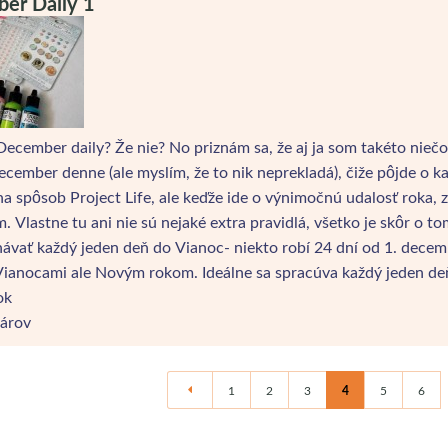
er Daily 1
ecember daily? Že nie? No priznám sa, že aj ja som takéto niečo z
ecember denne (ale myslím, že to nik neprekladá), čiže pôjde o
na spôsob Project Life, ale keďže ide o výnimočnú udalosť roka, 
. Vlastne tu ani nie sú nejaké extra pravidlá, všetko je skôr o t
vať každý jeden deň do Vianoc- niekto robí 24 dní od 1. decemb
Vianocami ale Novým rokom. Ideálne sa spracúva každý jeden d
ok
árov
1
2
3
4
5
6