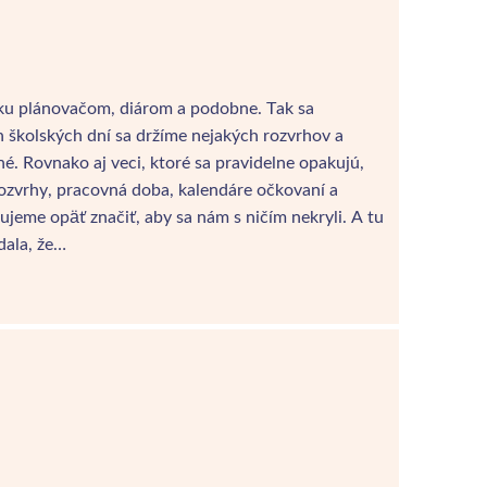
šku plánovačom, diárom a podobne. Tak sa
 školských dní sa držíme nejakých rozvrhov a
né. Rovnako aj veci, ktoré sa pravidelne opakujú,
 rozvrhy, pracovná doba, kalendáre očkovaní a
jeme opäť značiť, aby sa nám s ničím nekryli. A tu
dala, že…