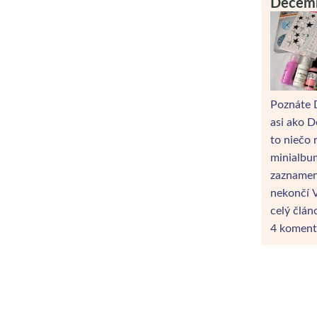
Decemb
Poznáte D
asi ako D
to niečo 
minialbum
zaznamená
nekončí 
celý člán
4 koment