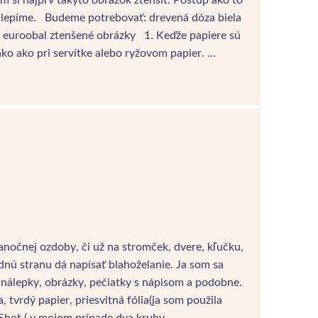
rilepíme. Budeme potrebovať: drevená dóza biela
ek euroobal ztenšené obrázky 1. Keďže papiere sú
ako ako pri servítke alebo ryžovom papier. …
očnej ozdoby, či už na stromček, dvere, kľučku,
dnú stranu dá napísať blahoželanie. Ja som sa
, nálepky, obrázky, pečiatky s nápisom a podobne.
vrdý papier, priesvitná fólia(ja som použila
g Shot ( v mojom prípade dva kruhy…