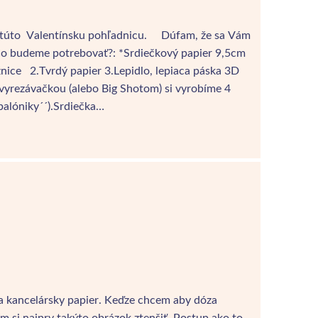
te túto Valentínsku pohľadnicu. Dúfam, že sa Vám
Čo budeme potrebovať?: *Srdiečkový papier 9,5cm
ice 2.Tvrdý papier 3.Lepidlo, lepiaca páska 3D
vyrezávačkou (alebo Big Shotom) si vyrobíme 4
balóniky´´).Srdiečka…
na kancelársky papier. Keďze chcem aby dóza
m si najprv takýto obrázok ztenšiť. Postup ako to