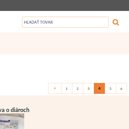
1
2
3
4
5
6
a o diároch