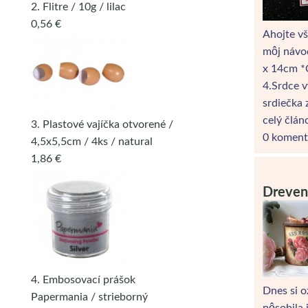
2. Flitre / 10g / lilac
0,56 €
Ahojte v
môj návo
x 14cm *
4.Srdce v
srdiečka 
celý člán
3. Plastové vajíčka otvorené /
0 koment
4,5x5,5cm / 4ks / natural
1,86 €
Dreven
4. Embosovací prášok
Dnes si o
Papermania / strieborný
pôsobila 