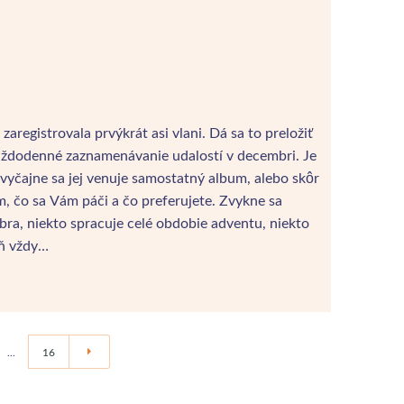
aregistrovala prvýkrát asi vlani. Dá sa to preložiť
 každodenné zaznamenávanie udalostí v decembri. Je
zvyčajne sa jej venuje samostatný album, alebo skôr
om, čo sa Vám páči a čo preferujete. Zvykne sa
ra, niekto spracuje celé obdobie adventu, niekto
eň vždy…
...
16