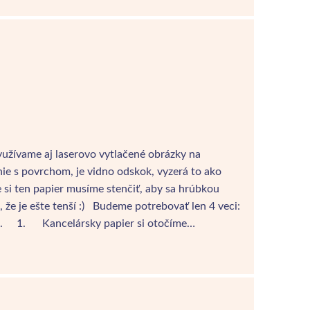
užívame aj laserovo vytlačené obrázky na
nie s povrchom, je vidno odskok, vyzerá to ako
 si ten papier musíme stenčiť, aby sa hrúbkou
že je ešte tenší :) Budeme potrebovať len 4 veci:
tko. 1. Kancelársky papier si otočíme…