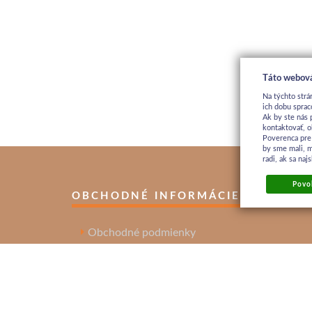
Táto webová
Na týchto strá
ich dobu sprac
Ak by ste nás 
kontaktovať, o
Poverenca pre
by sme mali, 
radi, ak sa na
Povol
OBCHODNÉ INFORMÁCIE
Obchodné podmienky
Ochrana osobných údajov
Reklamačný poriadok
Kontakt