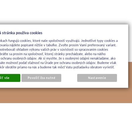
 stránka používa cookies
nkach fungujú cookies, ktoré naše spoločnosti využívajú. Jednotlivé typy cookies a
ovania nájdete popísané nižšie v tabuľke. Zvoľte prosím Vami preferovaný variant.
potrebovali ohľadom výkonu vašich práv v súvislosti so spracovaním cookies
bráťte sa prosím na spoločnosť, ktorej stránky prechádzate, alebo na nášho
 ochranu osobných údajov. Ak si myslíte, že s osobnými údajmi nenakladáme, ako
máte možnosť podať sťažnosť na Úrade pre ochranu osobných údajov. Budeme však
jskôr obrátite priamo na nás a budeme tak môcť Vašu požiadavku obratom vyriešiť.
iť vše
Povoliť iba nutné
Nastavenie