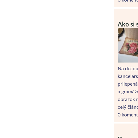
Ako si 
Na decou
kancelárs
prilepená
a gramážo
obrázok 
celý člán
0 koment