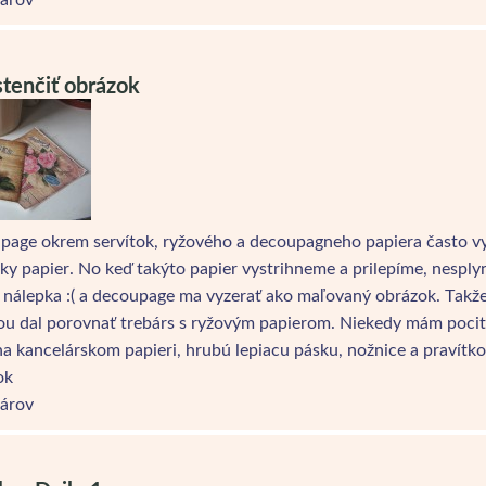
stenčiť obrázok
page okrem servítok, ryžového a decoupagneho papiera často vy
ky papier. No keď takýto papier vystrihneme a prilepíme, nesply
 nálepka :( a decoupage ma vyzerať ako maľovaný obrázok. Takže
u dal porovnať trebárs s ryžovým papierom. Niekedy mám pocit, 
na kancelárskom papieri, hrubú lepiacu pásku, nožnice a praví
ok
árov