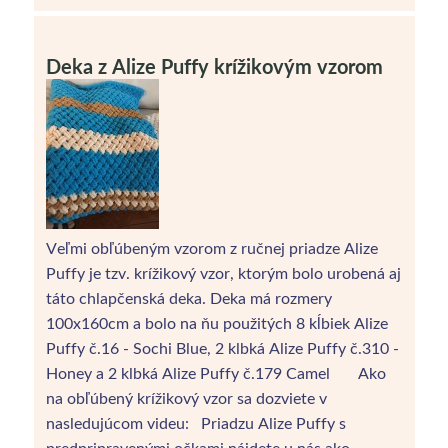
Deka z Alize Puffy krížikovým vzorom
Veľmi obľúbeným vzorom z ručnej priadze Alize
Puffy je tzv. krížikový vzor, ktorým bolo urobená aj
táto chlapčenská deka. Deka má rozmery
100x160cm a bolo na ňu použitých 8 kĺbiek Alize
Puffy č.16 - Sochi Blue, 2 klbká Alize Puffy č.310 -
Honey a 2 klbká Alize Puffy č.179 Camel Ako
na obľúbený krížikový vzor sa dozviete v
nasledujúcom videu: Priadzu Alize Puffy s
predpripravenými očkami nájdete u nás ako