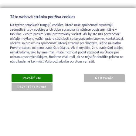
Táto webová stránka používa cookies
Na týchto stránkach fungujú cookies, ktoré naše spoločnosti využívajú.
Jednotlivé typy cookies a ich dobu spracovania nájdete popísané nižšie v
tabuľke. Zvoľte prosím Vami preferovaný variant. Ak by ste nás potrebovali
ohľadom výkonu vašich práv v súvislosti so spracovaním cookies kontaktovať,
obráťte sa prosím na spoločnosť, ktorej stránky prechádzate, alebo na nášho
Poverenca pre ochranu osobných údajov. Ak si myslíte, že s osobnými údajmi
nenakladáme, ako by sme mali, máte možnosť podať sťažnosť na Úrade pre
ochranu osobných údajov. Budeme však radi, ak sa najskôr obrátite priamo na
nás a budeme tak môcť Vašu požiadavku obratom vyriešiť.
Povoliť vše
Nastavenie
Povoliť iba nutné
OBCHODNÉ INFORMÁCIE
Obchodné podmienky
Ochrana osobných údajov
Reklamačný poriadok