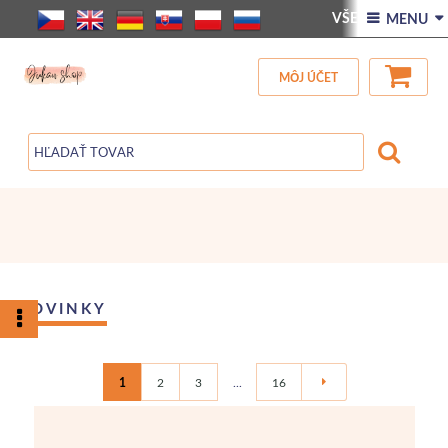
VŠETOK TOVAR
 MENU 
NOVINKY
Blog
MÔJ ÚČET
KONTAKT
NOVINKY
1
2
3
...
16