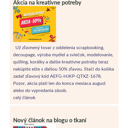
Akcia na kreatívne potreby
Už zľavnený tovar z oddelenia scrapbooking,
decoupage, výroba mydiel a sviečok, modelovanie,
quilling, korálky a ďalšie kreatívne potreby teraz
nakúpite ešte s ďalšou 50% zľavou. Stačí do košíka
zadať zľavový kód AEFG-HJKP-QTXZ-1678.
Pozor, akcia platí len do konca mesiaca august
alebo do vypredania zásob.
celý článok
Nový článok na blogu o tkaní