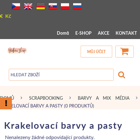
€
Kč
 MENU 
Domů
E-SHOP
AKCE
KONTAKT
MŮJ ÚČET
DOMŮ
SCRAPBOOKING
BARVY A MIX MÉDIA
KRAKELOVACÍ BARVY A PASTY
(0 PRODUKTŮ)
Krakelovací barvy a pasty
Nenalezeny žádné odpovídající produkty.