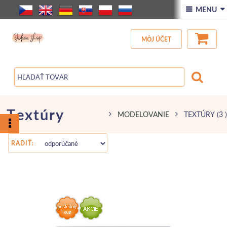
ÚVOD
 MENU 
VŠETOK TOVAR
MÔJ ÚČET
ZĽAVA
BLOG
Textúry
MODELOVANIE
TEXTÚRY
(3 )
RADIŤ: