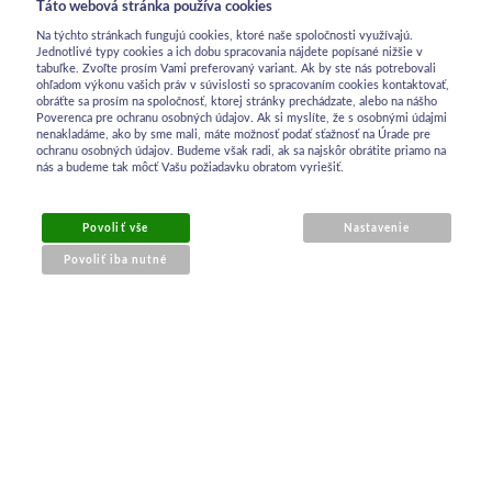
Táto webová stránka používa cookies
Na týchto stránkach fungujú cookies, ktoré naše spoločnosti využívajú.
Jednotlivé typy cookies a ich dobu spracovania nájdete popísané nižšie v
tabuľke. Zvoľte prosím Vami preferovaný variant. Ak by ste nás potrebovali
ohľadom výkonu vašich práv v súvislosti so spracovaním cookies kontaktovať,
obráťte sa prosím na spoločnosť, ktorej stránky prechádzate, alebo na nášho
Poverenca pre ochranu osobných údajov. Ak si myslíte, že s osobnými údajmi
nenakladáme, ako by sme mali, máte možnosť podať sťažnosť na Úrade pre
ochranu osobných údajov. Budeme však radi, ak sa najskôr obrátite priamo na
nás a budeme tak môcť Vašu požiadavku obratom vyriešiť.
OBCHODNÉ INFORMÁCIE
Povoliť vše
Nastavenie
Povoliť iba nutné
Obchodné podmienky
Ochrana osobných údajov
Reklamačný poriadok
Kontakt