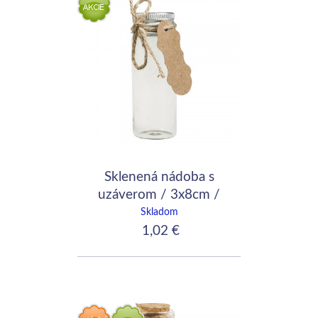
Sklenená nádoba s
uzáverom / 3x8cm /
37ml
Skladom
1,02 €