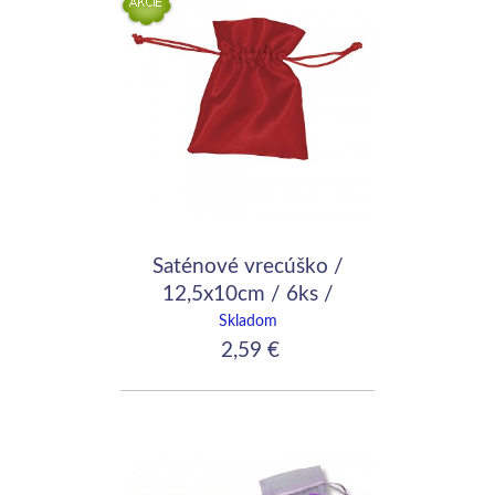
Saténové vrecúško /
12,5x10cm / 6ks /
červené
Skladom
2,59 €