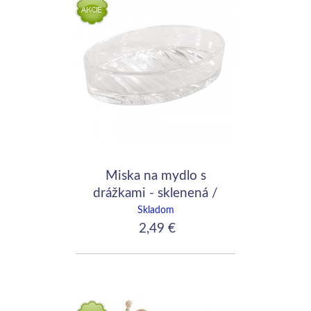
Miska na mydlo s
drážkami - sklenená /
13x9x3cm
Skladom
2,49 €