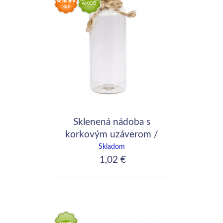
Sklenená nádoba s
korkovým uzáverom /
3x7,5cm / 35ml
Skladom
1,02 €