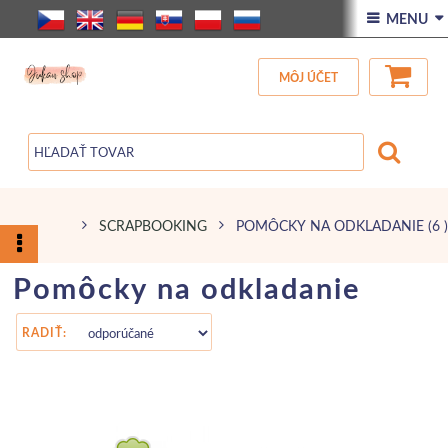
ÚVOD
 MENU 
VŠETOK TOVAR
MÔJ ÚČET
ZĽAVA
BLOG
SCRAPBOOKING
POMÔCKY NA ODKLADANIE
(6 )
Pomôcky na odkladanie
RADIŤ: