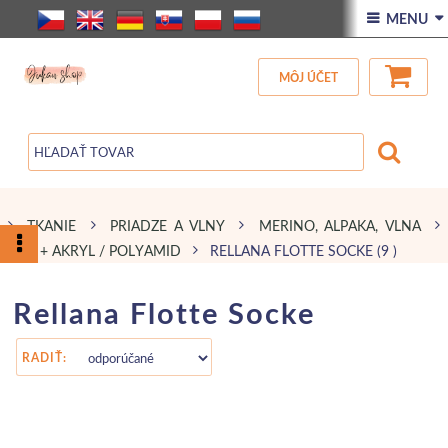
ÚVOD
 MENU 
VŠETOK TOVAR
MÔJ ÚČET
ZĽAVA
BLOG
TKANIE
PRIADZE A VLNY
MERINO, ALPAKA, VLNA
VLNA + AKRYL / POLYAMID
RELLANA FLOTTE SOCKE
(9 )
Rellana Flotte Socke
RADIŤ: