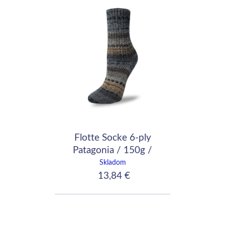
Flotte Socke 6-ply
Patagonia / 150g /
7045
Skladom
13,84 €