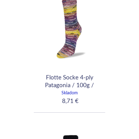
Flotte Socke 4-ply
Patagonia / 100g /
1652
Skladom
8,71 €