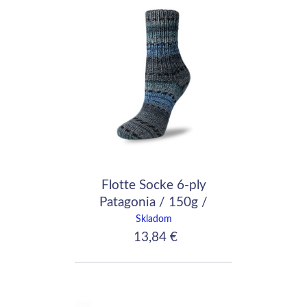
Flotte Socke 6-ply
Patagonia / 150g /
7040
Skladom
13,84 €