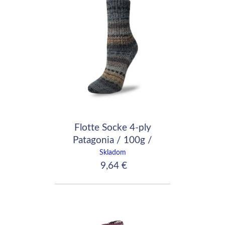
Flotte Socke 4-ply
Patagonia / 100g /
1735
Skladom
9,64 €