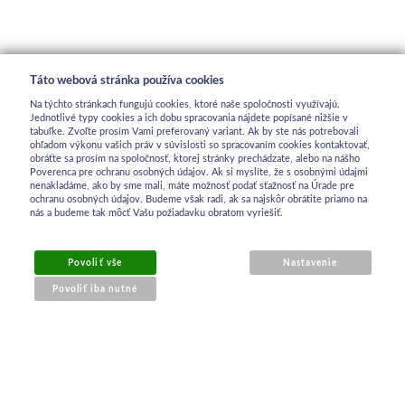
Táto webová stránka používa cookies
Na týchto stránkach fungujú cookies, ktoré naše spoločnosti využívajú.
Jednotlivé typy cookies a ich dobu spracovania nájdete popísané nižšie v
tabuľke. Zvoľte prosím Vami preferovaný variant. Ak by ste nás potrebovali
ohľadom výkonu vašich práv v súvislosti so spracovaním cookies kontaktovať,
obráťte sa prosím na spoločnosť, ktorej stránky prechádzate, alebo na nášho
Poverenca pre ochranu osobných údajov. Ak si myslíte, že s osobnými údajmi
nenakladáme, ako by sme mali, máte možnosť podať sťažnosť na Úrade pre
ochranu osobných údajov. Budeme však radi, ak sa najskôr obrátite priamo na
nás a budeme tak môcť Vašu požiadavku obratom vyriešiť.
OBCHODNÉ INFORMÁCIE
Povoliť vše
Nastavenie
Povoliť iba nutné
Obchodné podmienky
Ochrana osobných údajov
Reklamačný poriadok
Kontakt