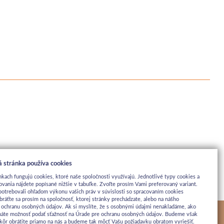
 stránka používa cookies
nkach fungujú cookies, ktoré naše spoločnosti využívajú. Jednotlivé typy cookies a
ovania nájdete popísané nižšie v tabuľke. Zvoľte prosím Vami preferovaný variant.
potrebovali ohľadom výkonu vašich práv v súvislosti so spracovaním cookies
bráťte sa prosím na spoločnosť, ktorej stránky prechádzate, alebo na nášho
 ochranu osobných údajov. Ak si myslíte, že s osobnými údajmi nenakladáme, ako
máte možnosť podať sťažnosť na Úrade pre ochranu osobných údajov. Budeme však
jskôr obrátite priamo na nás a budeme tak môcť Vašu požiadavku obratom vyriešiť.