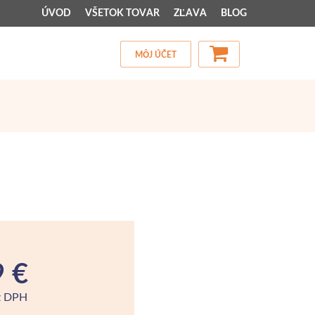
ÚVOD
VŠETOK TOVAR
ZĽAVA
BLOG
MÔJ ÚČET
9 €
z DPH