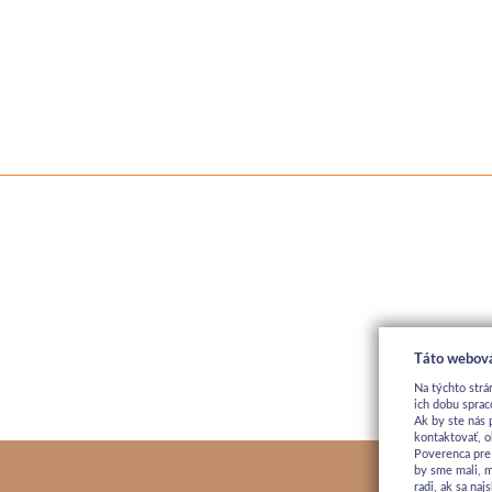
Táto webová
Na týchto strá
ich dobu sprac
Ak by ste nás 
kontaktovať, o
Poverenca pre
by sme mali, 
radi, ak sa na