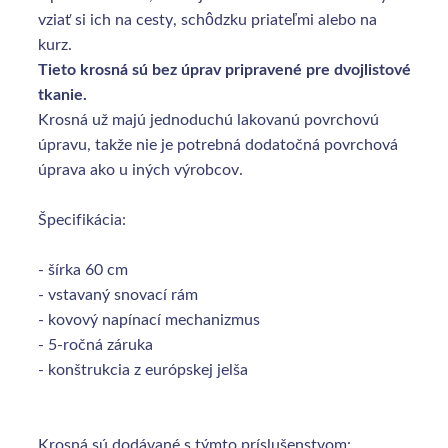
vziať si ich na cesty, schôdzku priateľmi alebo na
kurz.
Tieto krosná sú bez úprav pripravené pre dvojlistové
tkanie.
Krosná už majú jednoduchú lakovanú povrchovú
úpravu, takže nie je potrebná dodatočná povrchová
úprava ako u iných výrobcov.
Špecifikácia:
- šírka 60 cm
- vstavaný snovací rám
- kovový napínací mechanizmus
- 5-ročná záruka
- konštrukcia z európskej jelša
Krosná sú dodávané s týmto príslušenstvom: