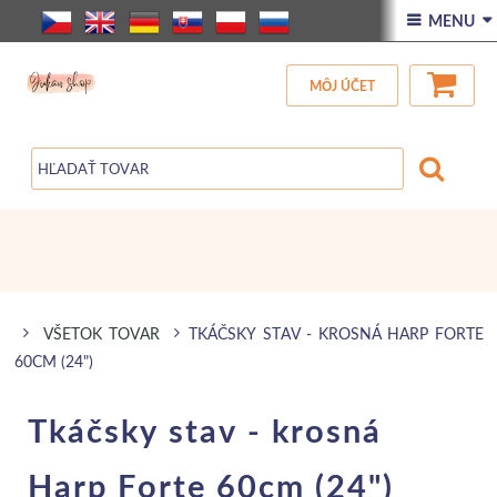
ÚVOD
 MENU 
VŠETOK TOVAR
MÔJ ÚČET
ZĽAVA
BLOG
VŠETOK TOVAR
TKÁČSKY STAV - KROSNÁ HARP FORTE
60CM (24")
Tkáčsky stav - krosná
Harp Forte 60cm (24")