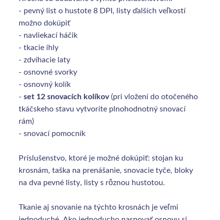
- pevný list o hustote 8 DPI, listy ďalších veľkostí
možno dokúpiť
- navliekací háčik
- tkacie ihly
- zdvíhacie laty
- osnovné svorky
- osnovný kolík
-
set 12 snovacích kolíkov
(pri vložení do otočeného
tkáčskeho stavu vytvoríte plnohodnotný snovací
rám)
- snovací pomocník
Príslušenstvo, ktoré je možné dokúpiť: stojan ku
krosnám, taška na prenášanie, snovacie tyče, bloky
na dva pevné listy, listy s rôznou hustotou.
Tkanie aj snovanie na týchto krosnách je veľmi
jednoduché. Ako jednoducho nasnovať osnovu si