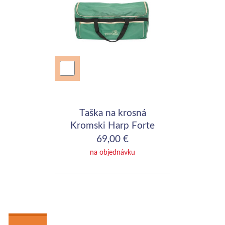
Taška na krosná
Kromski Harp Forte
60cm
69,00 €
na objednávku
 