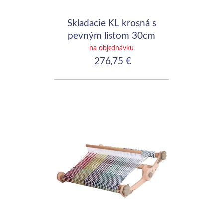
Skladacie KL krosná s
pevným listom 30cm
(12")
na objednávku
276,75 €