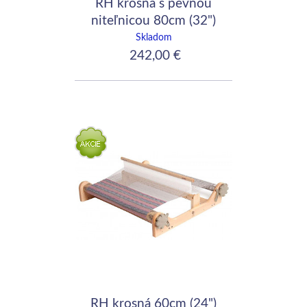
RH krosná s pevnou
niteľnicou 80cm (32")
Skladom
242,00 €
RH krosná 60cm (24")