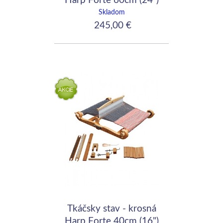
Skladom
245,00 €
Tkáčsky stav - krosná
Harp Forte 40cm (16")