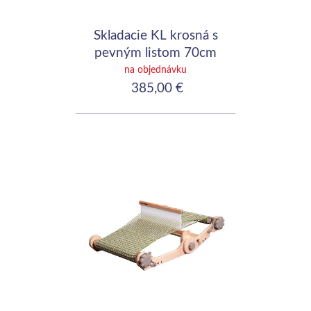
Skladacie KL krosná s
pevným listom 70cm
(28")
na objednávku
385,00 €