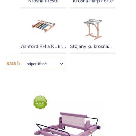
Krosná Presto
Krosná Harp Forte
Ashford RH a KL krosná
Stojany ku krosnám s pevnou niteľnicou
RADIŤ: