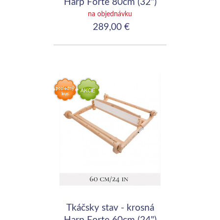
Harp Forte 80cm (32")
na objednávku
289,00 €
Tkáčsky stav - krosná
Harp Forte 60cm (24")