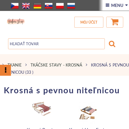
ÚVOD
 MENU 
VŠETOK TOVAR
MÔJ ÚČET
ZĽAVA
BLOG
TKANIE
TKÁČSKE STAVY - KROSNÁ
KROSNÁ S PEVNO
NITEĽNICOU
(33 )
Krosná s pevnou niteľnicou