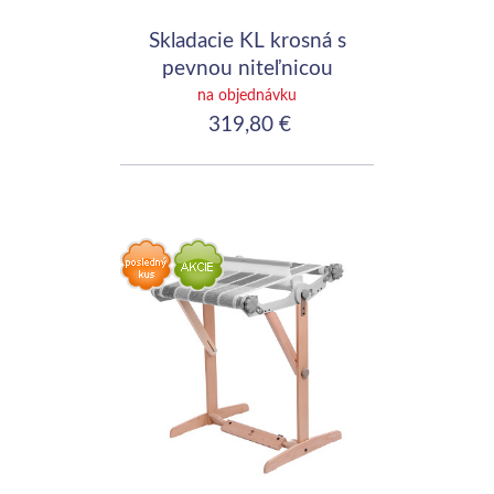
Skladacie KL krosná s
pevnou niteľnicou
50cm (20")
na objednávku
319,80 €