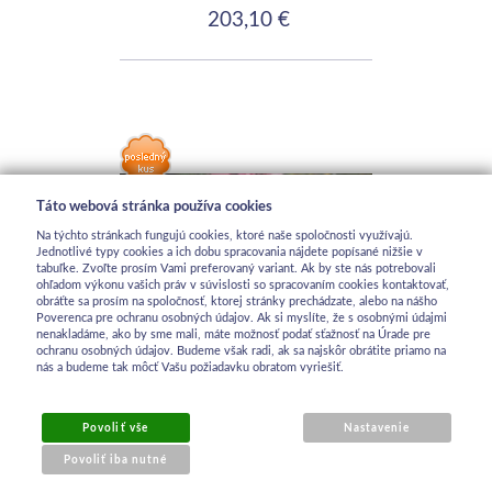
203,10 €
Táto webová stránka používa cookies
Na týchto stránkach fungujú cookies, ktoré naše spoločnosti využívajú.
Jednotlivé typy cookies a ich dobu spracovania nájdete popísané nižšie v
tabuľke. Zvoľte prosím Vami preferovaný variant. Ak by ste nás potrebovali
ohľadom výkonu vašich práv v súvislosti so spracovaním cookies kontaktovať,
obráťte sa prosím na spoločnosť, ktorej stránky prechádzate, alebo na nášho
Poverenca pre ochranu osobných údajov. Ak si myslíte, že s osobnými údajmi
nenakladáme, ako by sme mali, máte možnosť podať sťažnosť na Úrade pre
ochranu osobných údajov. Budeme však radi, ak sa najskôr obrátite priamo na
nás a budeme tak môcť Vašu požiadavku obratom vyriešiť.
Krosienka Presto 25cm
Povoliť vše
Nastavenie
(10")
Povoliť iba nutné
Skladom