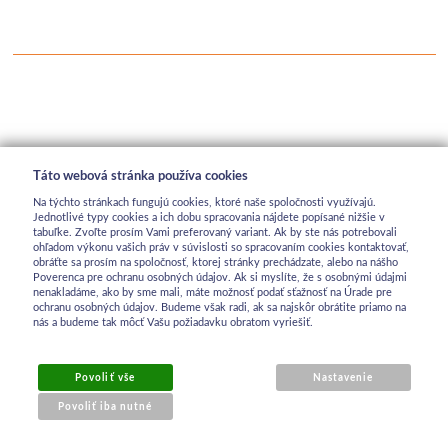
Táto webová stránka používa cookies
Na týchto stránkach fungujú cookies, ktoré naše spoločnosti využívajú.
Jednotlivé typy cookies a ich dobu spracovania nájdete popísané nižšie v
tabuľke. Zvoľte prosím Vami preferovaný variant. Ak by ste nás potrebovali
ohľadom výkonu vašich práv v súvislosti so spracovaním cookies kontaktovať,
obráťte sa prosím na spoločnosť, ktorej stránky prechádzate, alebo na nášho
Poverenca pre ochranu osobných údajov. Ak si myslíte, že s osobnými údajmi
nenakladáme, ako by sme mali, máte možnosť podať sťažnosť na Úrade pre
ochranu osobných údajov. Budeme však radi, ak sa najskôr obrátite priamo na
nás a budeme tak môcť Vašu požiadavku obratom vyriešiť.
Povoliť vše
Nastavenie
Povoliť iba nutné
OBCHODNÉ INFORMÁCIE