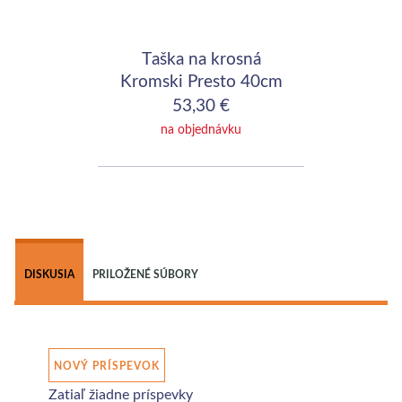
Taška na krosná
Kromski Presto 40cm
(16")
53,30 €
na objednávku
 
DISKUSIA
PRILOŽENÉ SÚBORY
NOVÝ PRÍSPEVOK
Zatiaľ žiadne príspevky