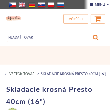
ÚVOD
 MENU 
VŠETOK TOVAR
MÔJ ÚČET
ZĽAVA
BLOG
VŠETOK TOVAR
SKLADACIE KROSNÁ PRESTO 40CM (16")
Skladacie krosná Presto
40cm (16")