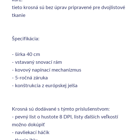
tieto krosná sú bez úprav pripravené pre dvojlistové
tkanie
Špecifikácia:
- šírka 40 cm
- vstavaný snovací rám
- kovový napínací mechanizmus
- 5-ročná záruka
- konštrukcia z európskej jelša
Krosná sú dodávané s týmto príslušenstvom:
- pevný list o hustote 8 DPI, listy ďalších veľkostí
možno dokúpiť
- navliekací háčik
- tkacie ihly