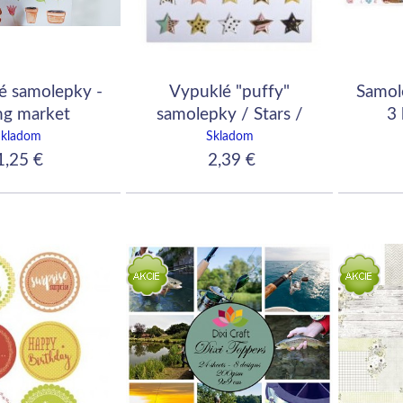
é samolepky -
Vypuklé "puffy"
Samole
ng market
samolepky / Stars /
3 
30ks
Skladom
Skladom
,25 €
2,39 €