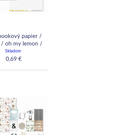
bookový papier /
 / oh my lemon /
imming pool
Skladom
0,69 €