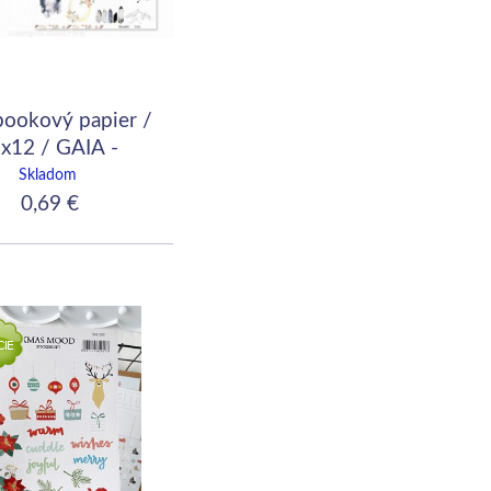
bookový papier /
x12 / GAIA -
ozy / Treasures
Skladom
0,69 €