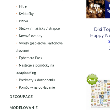
Flitre
Kvietočky
Pierka
Dixi T
Stužky / mašličky / strapce
Happy Ne
Kovové ozdoby
ka
Výrezy (papierové, kartónové,
1
drevené)
Ephemera Pack
Nástroje a pomôcky na
scrapbooking
Predmety k dozdobeniu
Pomôcky na odkladanie
DECOUPAGE
MODELOVANIE