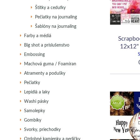
Štítky a ceduľky
Pečiatky na journaling
Šablóny na journaling
Farby a médiá
Scrapbo
Big shot a príslušenstvo
12x12"
Embossing
0
Machová guma / Foamiran
Atramenty a podušky
Pečiatky
Lepidlá a laky
Washi pásky
Samolepky
Gombíky
Svorky, priechodky
Ozdobné kamienky a perličky