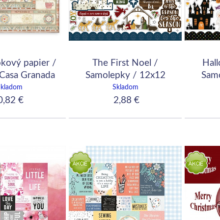
kový papier /
The First Noel /
Hal
 Casa Granada
Samolepky / 12x12
Samo
alendar
Skladom
Skladom
,82 €
2,88 €