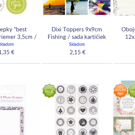
epky "best
Dixi Toppers 9x9cm
Obojs
riemer 3,5cm /
Fishing / sada kartičiek
12x
24ks
Skladom
Skladom
,35 €
2,15 €