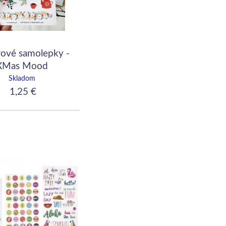
rové samolepky -
XMas Mood
Skladom
1,25 €