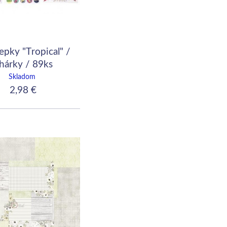
pky "Tropical" /
hárky / 89ks
Skladom
2,98 €