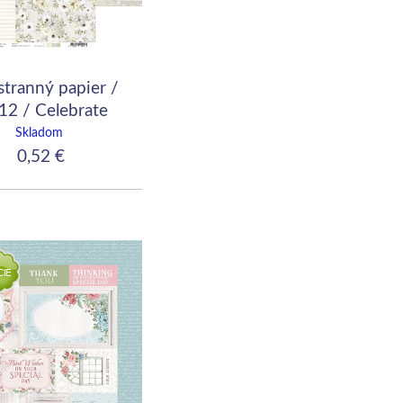
tranný papier /
12 / Celebrate
Today - 06
Skladom
0,52 €