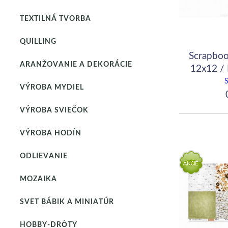
TEXTILNÁ TVORBA
QUILLING
Scrapboo
ARANŽOVANIE A DEKORÁCIE
12x12 /
Gu
VÝROBA MYDIEL
0
VÝROBA SVIEČOK
VÝROBA HODÍN
ODLIEVANIE
MOZAIKA
SVET BÁBIK A MINIATÚR
HOBBY-DRÔTY