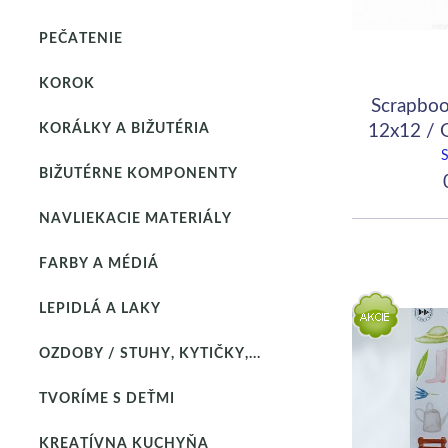
PEČATENIE
KOROK
Scrapboo
12x12 / 
KORÁLKY A BIŽUTÉRIA
Ear
BIŽUTÉRNE KOMPONENTY
0
NAVLIEKACIE MATERIÁLY
FARBY A MÉDIÁ
LEPIDLÁ A LAKY
OZDOBY / STUHY, KYTIČKY,...
TVORÍME S DEŤMI
KREATÍVNA KUCHYŇA