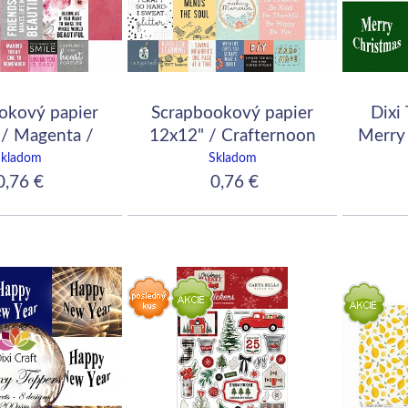
okový papier
Scrapbookový papier
Dixi
 / Magenta /
12x12" / Crafternoon
Merry 
Rouge
Skladom
Skladom
,76 €
0,76 €