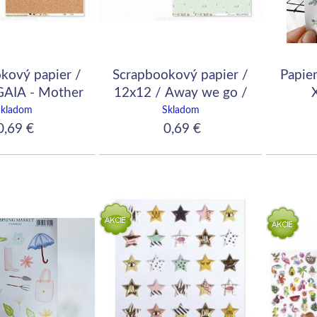
kový papier /
Scrapbookový papier /
Papie
GAIA - Mother
12x12 / Away we go /
th/ Cork
Let's escape
Skladom
Skladom
,69 €
0,69 €