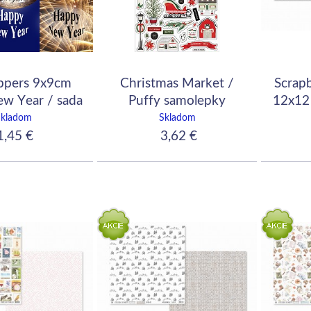
oppers 9x9cm
Christmas Market /
Scrap
w Year / sada
Puffy samolepky
12x12
rtičiek
sw
Skladom
Skladom
,45 €
3,62 €