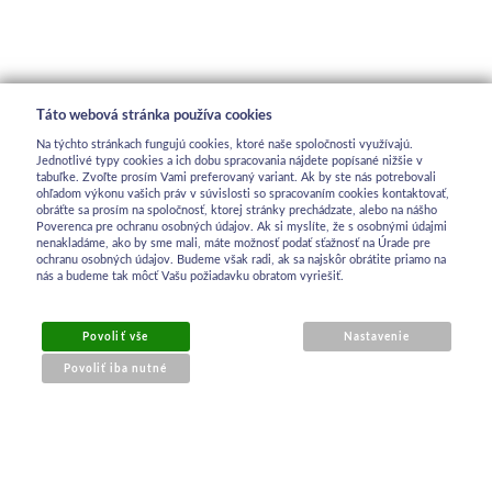
Táto webová stránka používa cookies
Na týchto stránkach fungujú cookies, ktoré naše spoločnosti využívajú.
Jednotlivé typy cookies a ich dobu spracovania nájdete popísané nižšie v
tabuľke. Zvoľte prosím Vami preferovaný variant. Ak by ste nás potrebovali
ohľadom výkonu vašich práv v súvislosti so spracovaním cookies kontaktovať,
obráťte sa prosím na spoločnosť, ktorej stránky prechádzate, alebo na nášho
Poverenca pre ochranu osobných údajov. Ak si myslíte, že s osobnými údajmi
nenakladáme, ako by sme mali, máte možnosť podať sťažnosť na Úrade pre
ochranu osobných údajov. Budeme však radi, ak sa najskôr obrátite priamo na
nás a budeme tak môcť Vašu požiadavku obratom vyriešiť.
OBCHODNÉ INFORMÁCIE
Povoliť vše
Nastavenie
Povoliť iba nutné
Obchodné podmienky
Ochrana osobných údajov
Reklamačný poriadok
Kontakt