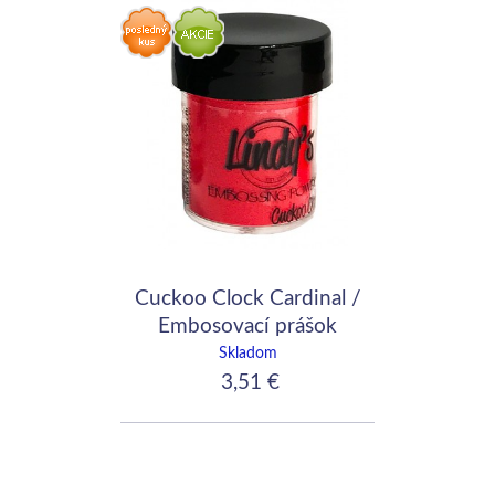
Cuckoo Clock Cardinal /
Embosovací prášok
Lindy's Stamp Gang
Skladom
3,51 €