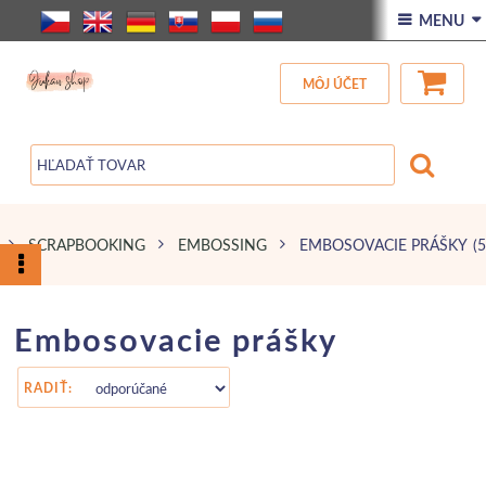
ÚVOD
 MENU 
VŠETOK TOVAR
MÔJ ÚČET
ZĽAVA
BLOG
SCRAPBOOKING
EMBOSSING
EMBOSOVACIE PRÁŠKY
(
)
Embosovacie prášky
RADIŤ: