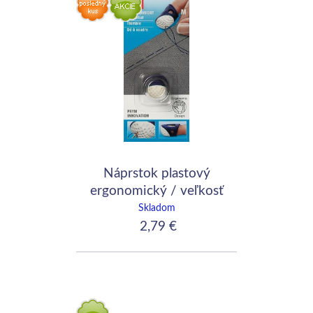
Náprstok plastový
ergonomický / veľkosť
M
Skladom
2,79 €