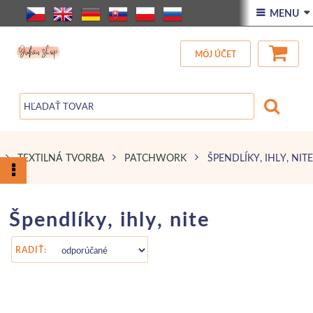
ÚVOD
 MENU 
VŠETOK TOVAR
MÔJ ÚČET
ZĽAVA
BLOG
TEXTILNÁ TVORBA
PATCHWORK
ŠPENDLÍKY, IHLY, NITE
(8 )
Špendlíky, ihly, nite
RADIŤ: