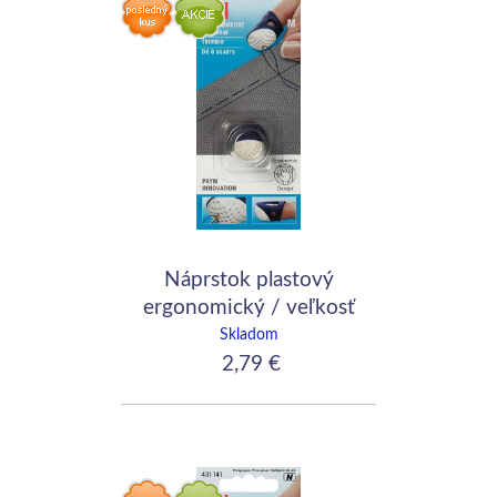
Náprstok plastový
ergonomický / veľkosť
S
Skladom
2,79 €