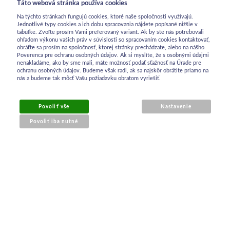
Táto webová stránka používa cookies
Na týchto stránkach fungujú cookies, ktoré naše spoločnosti využívajú.
Jednotlivé typy cookies a ich dobu spracovania nájdete popísané nižšie v
tabuľke. Zvoľte prosím Vami preferovaný variant. Ak by ste nás potrebovali
ohľadom výkonu vašich práv v súvislosti so spracovaním cookies kontaktovať,
obráťte sa prosím na spoločnosť, ktorej stránky prechádzate, alebo na nášho
Poverenca pre ochranu osobných údajov. Ak si myslíte, že s osobnými údajmi
nenakladáme, ako by sme mali, máte možnosť podať sťažnosť na Úrade pre
ochranu osobných údajov. Budeme však radi, ak sa najskôr obrátite priamo na
nás a budeme tak môcť Vašu požiadavku obratom vyriešiť.
OBCHODNÉ INFORMÁCIE
Povoliť vše
Nastavenie
Povoliť iba nutné
Obchodné podmienky
Ochrana osobných údajov
Reklamačný poriadok
Kontakt